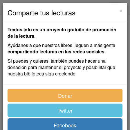
textos.info
Navega
×
Comparte tus lecturas
El Bosque Hilarante
Textos.info es un proyecto gratuito de promoción
de la lectura
.
Francisco A. Baldarena
Ayúdanos a que nuestros libros lleguen a más gente
compartiendo lecturas en las redes sociales.
cuento
Si puedes y quieres, también puedes hacer una
donación para mantener el proyecto y posibilitar que
nuestra biblioteca siga creciendo.
Publicado el
5 de mayo de 2022
por
Francisco A.
Baldarena
.
Donar
Leído
.
Twitter
textos.info
Facebook