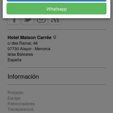
Whatsapp
Hotel Maison Carrée
c/ des Ramal, 48
07730 Alayor - Menorca
Islas Baleares
España
Información
Proyecto
Equipo
Patrocinadores
Transparencia