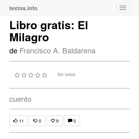
textos.info
Navega
Libro gratis: El
Milagro
de
Francisco A. Baldarena
Sin votos
cuento
11
0
9
0