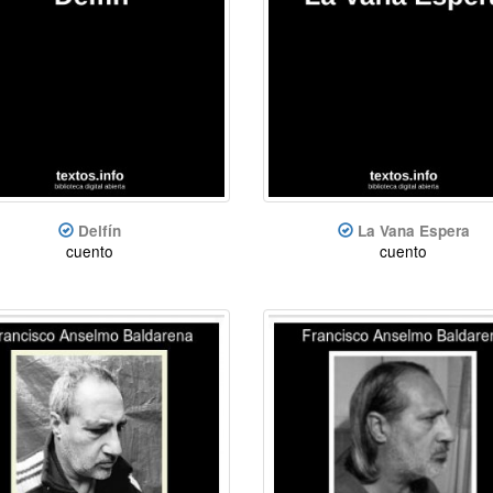
Delfín
La Vana Espera
cuento
cuento