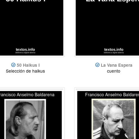
50 Haikus I
La Vana Espera
Selección de haikus
cuento