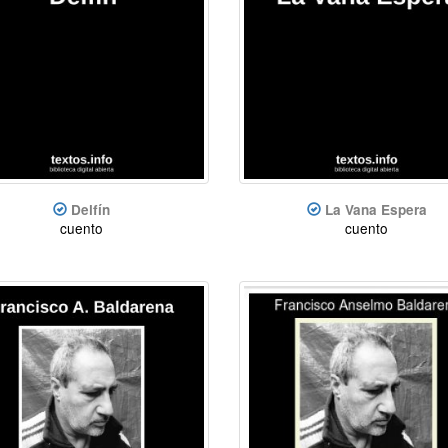
Delfín
La Vana Espera
cuento
cuento