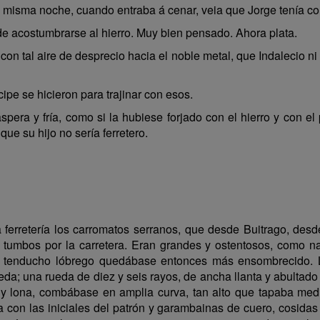
 misma noche, cuando entraba á cenar, veia que Jorge tenía col
 acostumbrarse al hierro. Muy bien pensado. Ahora plata.
 tal aire de desprecio hacia el noble metal, que Indalecio ni s
e se hicieron para trajinar con esos.
áspera y fría, como si la hubiese forjado con el hierro y con 
ue su hijo no sería ferretero.
ferretería los carromatos serranos, que desde Buitrago, desd
 tumbos por la carretera. Eran grandes y ostentosos, como na
 el tenducho lóbrego quedábase entonces más ensombrecido. L
eda; una rueda de diez y seis rayos, de ancha llanta y abultado
 y lona, combábase en amplia curva, tan alto que tapaba medi
 con las iniciales del patrón y garambainas de cuero, cosidas 