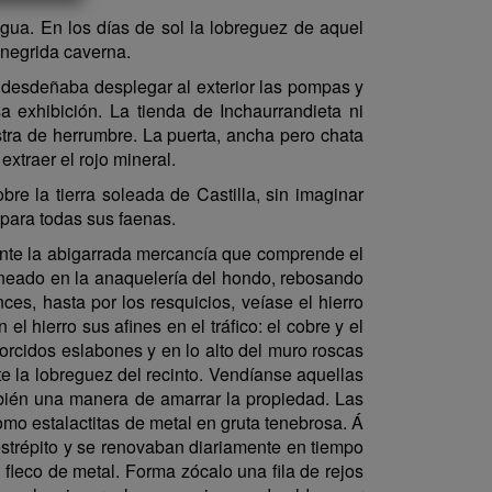
igua. En los días de sol la lobreguez de aquel
enegrida caverna.
o desdeñaba desplegar al exterior las pompas y
 exhibición. La tienda de Inchaurrandieta ni
stra de herrumbre. La puerta, ancha pero chata
xtraer el rojo mineral.
e la tierra soleada de Castilla, sin imaginar
 para todas sus faenas.
ante la abigarrada mercancía que comprende el
lineado en la anaquelería del hondo, rebosando
ces, hasta por los resquicios, veíase el hierro
el hierro sus afines en el tráfico: el cobre y el
orcidos eslabones y en lo alto del muro roscas
te la lobreguez del recinto. Vendíanse aquellas
mbién una manera de amarrar la propiedad. Las
mo estalactitas de metal en gruta tenebrosa. Á
estrépito y se renovaban diariamente en tiempo
 fleco de metal. Forma zócalo una fila de rejos