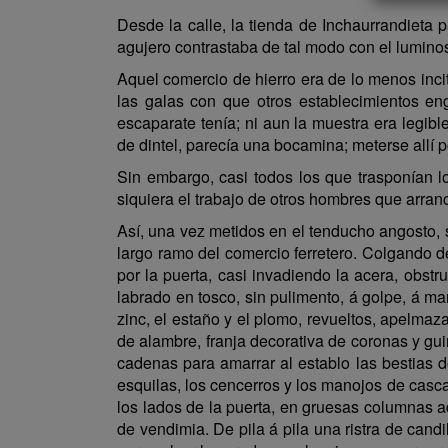
Desde la calle, la tienda de Inchaurrandieta 
agujero contrastaba de tal modo con el lumino
Aquel comercio de hierro era de lo menos inci
las galas con que otros establecimientos en
escaparate tenía; ni aun la muestra era legib
de dintel, parecía una bocamina; meterse allí 
Sin embargo, casi todos los que trasponían l
siquiera el trabajo de otros hombres que arran
Así, una vez metidos en el tenducho angosto,
largo ramo del comercio ferretero. Colgando d
por la puerta, casi invadiendo la acera, obstr
labrado en tosco, sin pulimento, á golpe, á mart
zinc, el estaño y el plomo, revueltos, apelma
de alambre, franja decorativa de coronas y gui
cadenas para amarrar al establo las bestias 
esquilas, los cencerros y los manojos de casc
los lados de la puerta, en gruesas columnas a
de vendimia. De pila á pila una ristra de cand