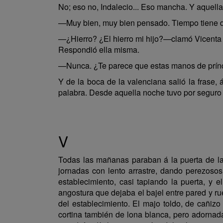
No; eso no, Indalecio... Eso mancha. Y aquella
—Muy bien, muy bien pensado. Tiempo tiene de
—¿Hierro? ¿El hierro mi hijo?—clamó Vicenta con
Respondió ella misma.
—Nunca. ¿Te parece que estas manos de príncip
Y de la boca de la valenciana salió la frase, 
palabra. Desde aquella noche tuvo por seguro q
V
Todas las mañanas paraban á la puerta de la 
jornadas con lento arrastre, dando perezosos
establecimiento, casi tapiando la puerta, y
angostura que dejaba el bajel entre pared y ru
del establecimiento. El majo toldo, de cañizo
cortina también de lona blanca, pero adornada