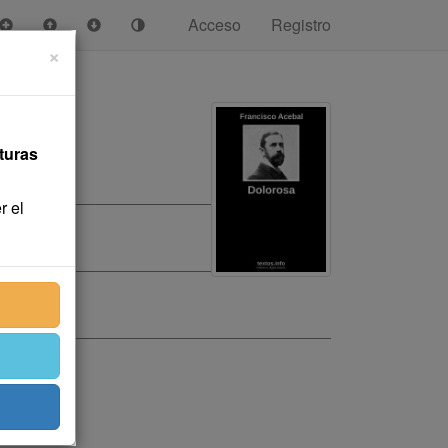
Acceso
Registro
×
turas
r el