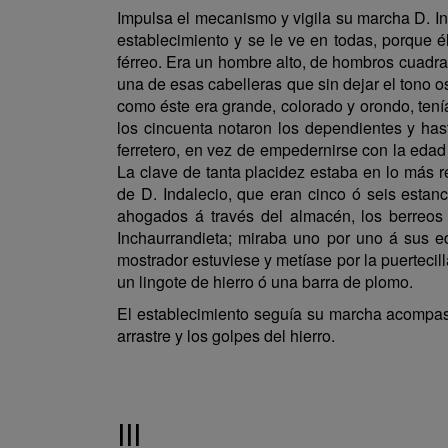
Impulsa el mecanismo y vigila su marcha D. Ind
establecimiento y se le ve en todas, porque 
férreo. Era un hombre alto, de hombros cuadrad
una de esas cabelleras que sin dejar el tono 
como éste era grande, colorado y orondo, tení
los cincuenta notaron los dependientes y has
ferretero, en vez de empedernirse con la edad 
La clave de tanta placidez estaba en lo más r
de D. Indalecio, que eran cinco ó seis estan
ahogados á través del almacén, los berreos
Inchaurrandieta; miraba uno por uno á sus ed
mostrador estuviese y metíase por la puertecil
un lingote de hierro ó una barra de plomo.
El establecimiento seguía su marcha acompasada
arrastre y los golpes del hierro.
III