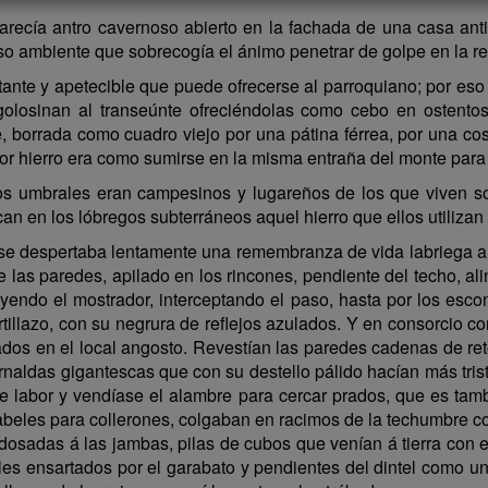
parecía antro cavernoso abierto en la fachada de una casa ant
so ambiente que sobrecogía el ánimo penetrar de golpe en la r
tante y apetecible que puede ofrecerse al parroquiano; por es
golosinan al transeúnte ofreciéndolas como cebo en ostentosa
le, borrada como cuadro viejo por una pátina férrea, por una co
por hierro era como sumirse en la misma entraña del monte para e
os umbrales eran campesinos y lugareños de los que viven sobr
can en los lóbregos subterráneos aquel hierro que ellos utilizan
 se despertaba lentamente una remembranza de vida labriega 
e las paredes, apilado en los rincones, pendiente del techo, a
uyendo el mostrador, interceptando el paso, hasta por los escon
illazo, con su negrura de reflejos azulados. Y en consorcio con 
zados en el local angosto. Revestían las paredes cadenas de ret
rnaldas gigantescas que con su destello pálido hacían más tris
de labor y vendíase el alambre para cercar prados, que es ta
abeles para collerones, colgaban en racimos de la techumbre co
dosadas á las jambas, pilas de cubos que venían á tierra con 
iles ensartados por el garabato y pendientes del dintel como un