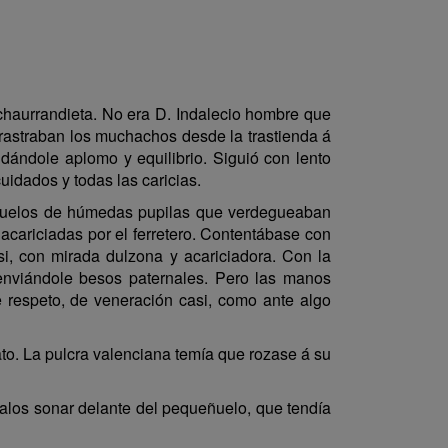
chaurrandieta. No era D. Indalecio hombre que
rrastraban los muchachos desde la trastienda á
 dándole aplomo y equilibrio. Siguió con lento
uidados y todas las caricias.
s ojuelos de húmedas pupilas que verdegueaban
acariciadas por el ferretero. Contentábase con
 si, con mirada dulzona y acariciadora. Con la
, enviándole besos paternales. Pero las manos
de respeto, de veneración casi, como ante algo
ato. La pulcra valenciana temía que rozase á su
cíalos sonar delante del pequeñuelo, que tendía