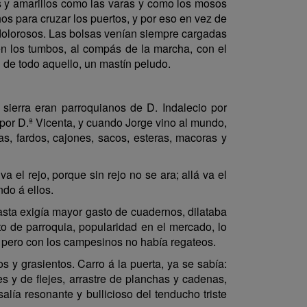
es y amarillos como las varas y como los mosos
s para cruzar los puertos, y por eso en vez de
 dolorosos. Las bolsas venían siempre cargadas
en los tumbos, al compás de la marcha, con el
án de todo aquello, un mastín peludo.
 sierra eran parroquianos de D. Indalecio por
por D.ª Vicenta, y cuando Jorge vino al mundo,
s, fardos, cajones, sacos, esteras, macoras y
el rejo, porque sin rejo no se ara; allá va el
ndo á ellos.
asta exigía mayor gasto de cuadernos, dilataba
to de parroquia, popularidad en el mercado, lo
, pero con los campesinos no había regateos.
s y grasientos. Carro á la puerta, ya se sabía:
es y de flejes, arrastre de planchas y cadenas,
salía resonante y bullicioso del tenducho triste