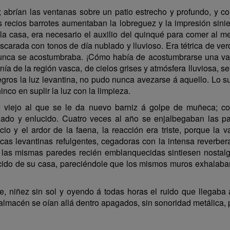
; abrían las ventanas sobre un patio estrecho y profundo, y co
os recios barrotes aumentaban la lobreguez y la impresión sini
la casa, era necesario el auxilio del quinqué para comer al me
ascarada con tonos de día nublado y lluvioso. Era tétrica de ve
e nunca se acostumbraba. ¡Cómo había de acostumbrarse una va
nía de la región vasca, de cielos grises y atmósfera lluviosa, s
gros la luz levantina, no pudo nunca avezarse á aquello. Lo s
nco en suplir la luz con la limpieza.
viejo al que se le da nuevo barniz á golpe de muñeca; co
egado y enlucido. Cuatro veces al año se enjalbegaban las p
icio y el ardor de la faena, la reacción era triste, porque la 
cas levantinas refulgentes, cegadoras con la intensa reverber
i las mismas paredes recién emblanquecidas sintiesen nostalgi
ucido de su casa, pareciéndole que los mismos muros exhalaba
iste, niñez sin sol y oyendo á todas horas el ruido que llegaba
almacén se oían allá dentro apagados, sin sonoridad metálica, 