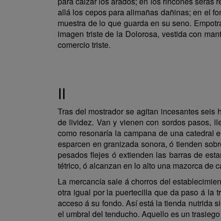
para calzar los arados; en los rincones seras 
allá los cepos para alimañas dañinas; en el f
muestra de lo que guarda en su seno. Empotrad
imagen triste de la Dolorosa, vestida con man
comercio triste.
II
Tras del mostrador se agitan incesantes seis h
de lividez. Van y vienen con sordos pasos, l
como resonaría la campana de una catedral en 
esparcen en granizada sonora, ó tienden sobre 
pesados flejes ó extienden las barras de est
tétrico, ó alcanzan en lo alto una mazorca de c
La mercancía sale á chorros del establecimien
otra igual por la puertecilla que da paso á la
acceso á su fondo. Así está la tienda nutrida 
el umbral del tenducho. Aquello es un trasieg