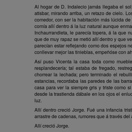
Al hogar de D. Indalecio jamás llegaba el sol
atisbar, mirando arriba, un retazo de cielo. L
comedor, con ser la habitación más lúcida de 
comía allí dentro á la luz natural aunque enm
Inchaurrandieta, le parecía topera, á la qu
que de muy rapaz se metió allí dentro y que ve
parecían estar reflejando como dos espejos ne
conllevar mejor las tinieblas, empeñóse con ahi
Así puso Vicenta la casa toda como mueble 
resplandecería; tal estaba de fregado, restr
chorrear la lechada; pero terminado el rebull
estancias, recordaba las paredes de las barra
casa para ver la siempre gris y triste como s
desde la trastienda dábale en los ojos el enl
luz.
Allí dentro creció Jorge. Fué una infancia tr
arrastre de cadenas, rumores que á través del 
Allí creció Jorge.