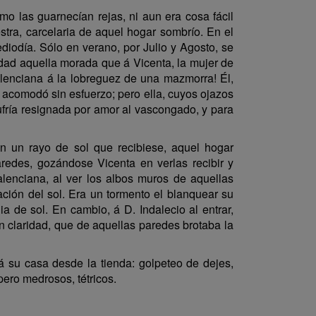
mo las guarnecían rejas, ni aun era cosa fácil
estra, carcelaria de aquel hogar sombrío. En el
diodía. Sólo en verano, por Julio y Agosto, se
rdad aquella morada que á Vicenta, la mujer de
lenciana á la lobreguez de una mazmorra! Él,
e acomodó sin esfuerzo; pero ella, cuyos ojazos
ufría resignada por amor al vascongado, y para
n un rayo de sol que recibiese, aquel hogar
aredes, gozándose Vicenta en verlas recibir y
valenciana, al ver los albos muros de aquellas
ación del sol. Era un tormento el blanquear su
a de sol. En cambio, á D. Indalecio al entrar,
n claridad, que de aquellas paredes brotaba la
 á su casa desde la tienda: golpeteo de dejes,
pero medrosos, tétricos.