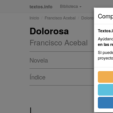
textos.info
Biblioteca
Compa
Inicio
Francisco Acebal
Dolorosa
Dolorosa
Textos.
Ayúdanos
Francisco Acebal
en las r
Si puede
proyecto
Novela
Índice
I