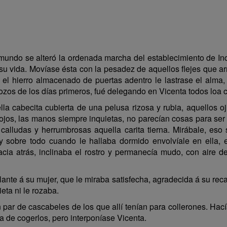
 mundo se alteró la ordenada marcha del establecimiento de In
u vida. Movíase ésta con la pesadez de aquellos flejes que a
o el hierro almacenado de puertas adentro le lastrase el alma,
rozos de los días primeros, fué delegando en Vicenta todos loa c
ella cabecita cubierta de una pelusa rizosa y rubia, aquello
ojos, las manos siempre inquietas, no parecían cosas para ser 
calludas y herrumbrosas aquella carita tierna. Mirábale, eso
, y sobre todo cuando le hallaba dormido envolvíale en ella
hacia atrás, inclinaba el rostro y permanecía mudo, con aire 
lante á su mujer, que le miraba satisfecha, agradecida á su rec
ieta ni le rozaba.
un par de cascabeles de los que allí tenían para collerones. Ha
ia de cogerlos, pero interponíase Vicenta.