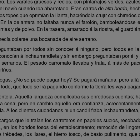
ro. Los varales gruesos y recios, con pintarrajos verdes, azul
 el navío cuando iba abarrotado. Eran carros de
alto bordo,
hecho
 topes que oprimían la llanta, haciéndola crujir con chirridos
 En la delantera no faltaba nunca el farolón, bamboleándose 
rrias y de polvo. En la trasera, amarrado á la riostra, el guardi
arecía colarse una bocanada de aire serrano.
eguntaban por todos sin conocer á ninguno, pero todos en la
 conocían á Inchaurrandieta y sin embargo preguntaban por él y 
serranos. El pesado carromato llevaba y traía, á más de paca
riños.
riegas. ¿No se puede pagar hoy? Se pagará mañana, pero allá va 
va todo, que todo se irá pagando conforme la tierra les vaya paga
ientela. Aquella largueza complicaba sus enredosas cuentas; h
e la cena; pero en cambio aquello era confianza, acrecentamien
a. A los clientes ciudadanos ni un candil fiaba Inchaurrandieta
cargos que le traían los carreteros en papeles sucios, resobado
da, en los hondos fosos del establecimiento; remoción de lingot
trébedes, los llares, el hierro tosco, de basto pulimento, que 