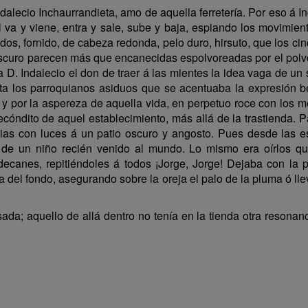
alecio Inchaurrandieta, amo de aquella ferretería. Por eso á I
él va y viene, entra y sale, sube y baja, espiando los movimi
os, fornido, de cabeza redonda, pelo duro, hirsuto, que los ci
oscuro parecen más que encanecidas espolvoreadas por el polvo d
a D. Indalecio el don de traer á las mientes la idea vaga de un
ta los parroquianos asiduos que se acentuaba la expresión bea
y por la aspereza de aquella vida, en perpetuo roce con los me
ecóndito de aquel establecimiento, más allá de la trastienda. P
cias con luces á un patio oscuro y angosto. Pues desde las es
 de un niño recién venido al mundo. Lo mismo era oírlos qu
ecanes, repitiéndoles á todos ¡Jorge, Jorge! Dejaba con la 
la del fondo, asegurando sobre la oreja el palo de la pluma ó ll
; aquello de allá dentro no tenía en la tienda otra resonancia