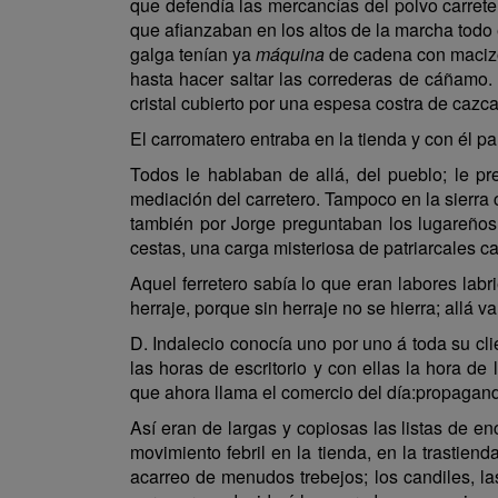
que defendía las mercancías del polvo carrete
que afianzaban en los altos de la marcha todo
galga tenían ya
máquina
de cadena con macizos
hasta hacer saltar las correderas de cáñamo.
cristal cubierto por una espesa costra de cazca
El carromatero entraba en la tienda y con él p
Todos le hablaban de allá, del pueblo; le pr
mediación del carretero. Tampoco en la sierra
también por Jorge preguntaban los lugareños 
cestas, una carga misteriosa de patriarcales ca
Aquel ferretero sabía lo que eran labores lab
herraje, porque sin herraje no se hierra; allá 
D. Indalecio conocía uno por uno á toda su cl
las horas de escritorio y con ellas la hora d
que ahora llama el comercio del día:propagand
Así eran de largas y copiosas las listas de en
movimiento febril en la tienda, en la trastien
acarreo de menudos trebejos; los candiles, las 