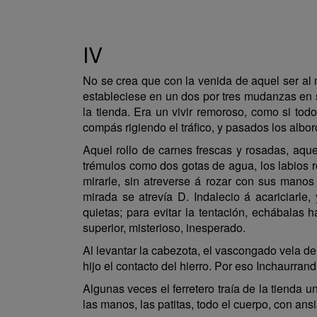
IV
No se crea que con la venida de aquel ser al
estableciese en un dos por tres mudanzas en s
la tienda. Era un vivir remoroso, como si tod
compás rigiendo el tráfico, y pasados los albo
Aquel rollo de carnes frescas y rosadas, aqu
trémulos como dos gotas de agua, los labios r
mirarle, sin atreverse á rozar con sus manos 
mirada se atrevía D. Indalecio á acariciarle
quietas; para evitar la tentación, echábalas 
superior, misterioso, inesperado.
Al levantar la cabezota, el vascongado vela de
hijo el contacto del hierro. Por eso Inchaurrand
Algunas veces el ferretero traía de la tienda 
las manos, las patitas, todo el cuerpo, con ans