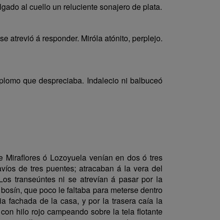
gado al cuello un reluciente sonajero de plata.
e atrevió á responder. Miróla atónito, perplejo.
el plomo que despreciaba. Indalecio ni balbuceó
e Miraflores ó Lozoyuela venían en dos ó tres
víos de tres puentes; atracaban á la vera del
os transeúntes ni se atrevían á pasar por la
 bosín, que poco le faltaba para meterse dentro
a fachada de la casa, y por la trasera caía la
con hilo rojo campeando sobre la tela flotante