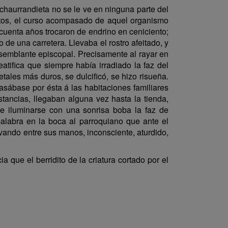
nchaurrandieta no se le ve en ninguna parte del
entos, el curso acompasado de aquel organismo
ncuenta años trocaron de endrino en ceniciento;
e una carretera. Llevaba el rostro afeitado, y
 semblante episcopal. Precisamente al rayar en
tifica que siempre había irradiado la faz del
tales más duros, se dulcificó, se hizo risueña.
asábase por ésta á las habitaciones familiares
tancias, llegaban alguna vez hasta la tienda,
e iluminarse con una sonrisa boba la faz de
palabra en la boca al parroquiano que ante el
evando entre sus manos, inconsciente, aturdido,
 que el berridito de la criatura cortado por el