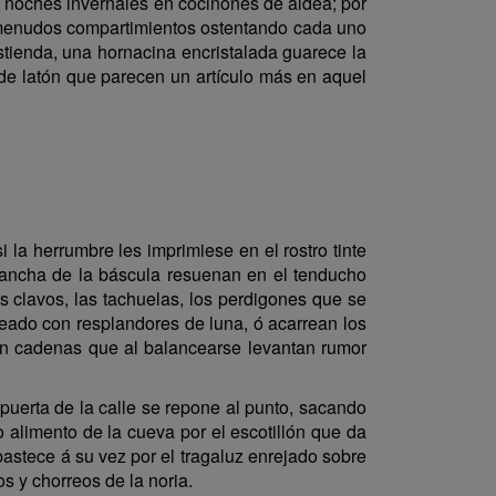
an noches invernales en cocinones de aldea; por
us menudos compartimientos ostentando cada uno
stienda, una hornacina encristalada guarece la
 de latón que parecen un artículo más en aquel
 la herrumbre les imprimiese en el rostro tinte
plancha de la báscula resuenan en el tenducho
s clavos, las tachuelas, los perdigones que se
ateado con resplandores de luna, ó acarrean los
gan cadenas que al balancearse levantan rumor
puerta de la calle se repone al punto, sacando
o alimento de la cueva por el escotillón que da
bastece á su vez por el tragaluz enrejado sobre
s y chorreos de la noria.