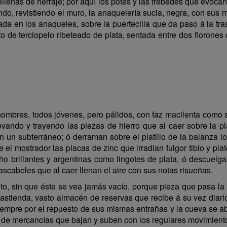
rellenas de herraje; por aquí los potes y las trébedes que evoc
ondo, revistiendo el muro, la anaquelería sucia, negra, con s
a en los anaqueles, sobre la puertecilla que da paso á la tra
to de terciopelo ribeteado de plata, sentada entre dos florones
ombres, todos jóvenes, pero pálidos, con faz macilenta como si
levando y trayendo las piezas de hierro que al caer sobre la 
un subterráneo; ó derraman sobre el platillo de la balanza lo
el mostrador las placas de zinc que irradian fulgor tibio y pl
año brillantes y argentinas como lingotes de plata, ó descuel
ascabeles que al caer llenan el aire con sus notas risueñas.
to, sin que éste se vea jamás vacío, porque pieza que pasa la 
 trastienda, vasto almacén de reservas que recibe á su vez diari
siempre por el repuesto de sus mismas entrañas y la cueva se a
o de mercancías que bajan y suben con los regulares movimiento