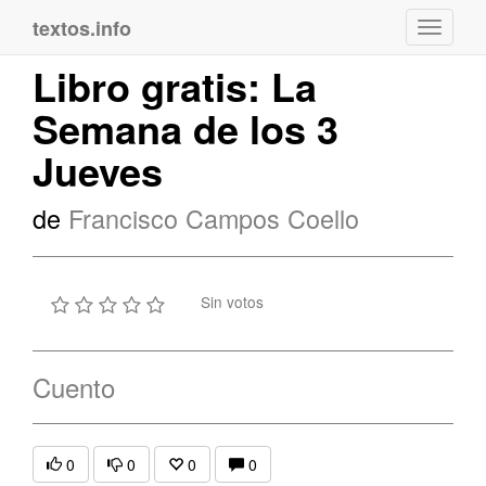
textos.info
Navega
Libro gratis: La
Semana de los 3
Jueves
de
Francisco Campos Coello
Sin votos
Cuento
0
0
0
0