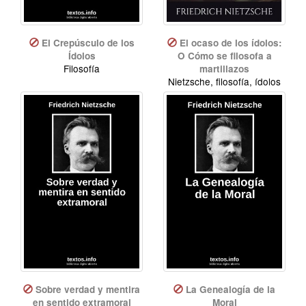
El Crepúsculo de los
El ocaso de los ídolos:
Ídolos
O Cómo se filosofa a
Filosofía
martillazos
Nietzsche, filosofía, ídolos
Sobre verdad y mentira
La Genealogía de la
en sentido extramoral
Moral