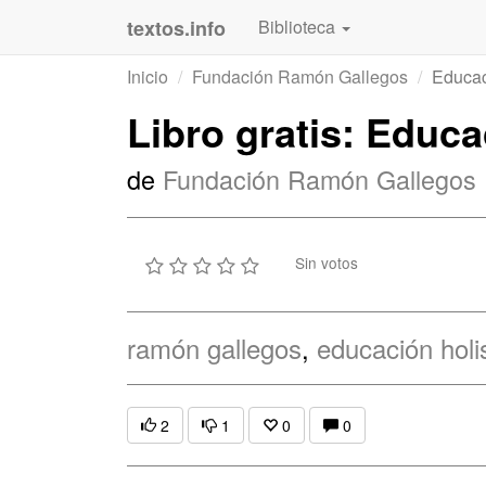
textos.info
Biblioteca
Inicio
Fundación Ramón Gallegos
Educac
Libro gratis: Educa
de
Fundación Ramón Gallegos
Sin votos
ramón gallegos
,
educación holi
2
1
0
0