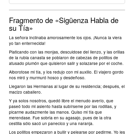
Fragmento de «Sigüenza Habla de
su Tía»
La señora inclinaba amorosamente los ojos. ¡Nunca la viera
yo tan enternecida!
Platicando con las monjas, descuidose del lienzo, y las orillas
de la rubia canasta se poblaron de cabezas de pollitos de
atusado plumón que quisieron salir y solazarse por el coche.
Alborotose mi tía, y los redujo con mi auxilio. El viajero gordo
nos miró y murmuró hosco y desdeñoso.
Llegaron las Hermanas al lugar de su residencia; después, el
macizo caballero.
Y ya solos nosotros, quedó libre el menudo averío, que
paseó todo mi asiento hasta subírseme por las rodillas, y
picarme audazmente las manos. Quiso mi tía que
merendase. Fue sobria en su agasajo, pues de la otra
cestilla sólo sacó un panecico y una naranja.
Los pollitos empezaron a bullir y pelearse por pedirme. Yo les