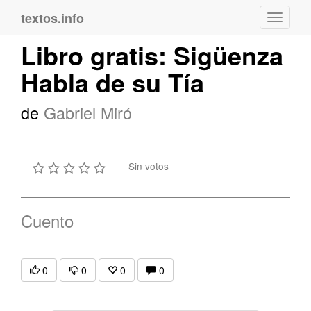
textos.info
Navega
Libro gratis: Sigüenza
Habla de su Tía
de
Gabriel Miró
Sin votos
Cuento
0
0
0
0