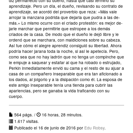
diz permaneció con su dueño, hasta que casi terminó su
aprendizaje. Pero un día, el dueño, revisando su contrato de
aprendizaje, se acordó del proverbio que reza: «Más vale
arrojar la manzana podrida que dejarla que pudra a las de­
más.» Lo mismo ocurre con el criado protestón: es mejor de­
jarle marchar que permitirle que estropee a los demás
criados de la casa. De modo que el dueño le dejó libre y le
ordenó que se marchara, con maldiciones sobre su cabeza.
Así fue cómo el alegre aprendiz consiguió su libertad. Ahora
podría hacer jarana toda la noche, si así le apetecía. Pero,
como sea que no hay ladrón que no tenga un compinche que
le empu­je a saquear y estafar al que ha robado o estrujado,
Perkin in­mediatamente envió su cama y el resto de su ajuar a
casa de un compañero inseparable que era tan aficionado a
los da­dos, al jolgorio y a la disipación como él. La esposa de
este amigo inseparable tenía una tienda para cubrir las
aparien­cias, pero se ganaba la vida traficando con su
cuerpo.
564 págs. /
16 horas, 28 minutos.
1.617 visitas.
Publicado el 16 de junio de 2016 por
Edu Robsy
.