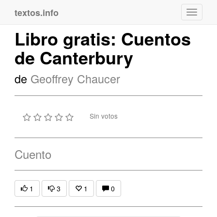
textos.info
Navega
Libro gratis: Cuentos
de Canterbury
de
Geoffrey Chaucer
Sin votos
Cuento
1
3
1
0