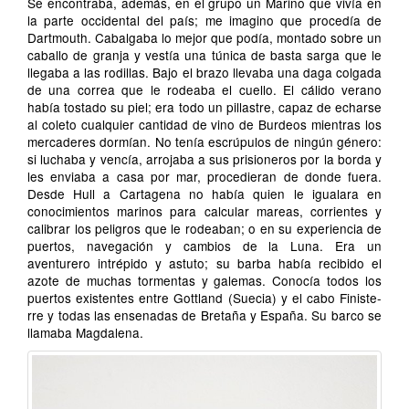
Se encontraba, además, en el grupo un Marino que vivía en
la parte occidental del país; me imagino que procedía de
Dartmouth. Cabalgaba lo mejor que podía, montado so­bre un
caballo de granja y vestía una túnica de basta sarga que le
llegaba a las rodillas. Bajo el brazo llevaba una daga colgada
de una correa que le rodeaba el cuello. El cálido ve­rano
había tostado su piel; era todo un pillastre, capaz de echarse
al coleto cualquier cantidad de vino de Burdeos mientras los
mercaderes dormían. No tenía escrúpulos de ningún género:
si luchaba y vencía, arrojaba a sus prisione­ros por la borda y
les enviaba a casa por mar, procedieran de donde fuera.
Desde Hull a Cartagena no había quien le igualara en
conocimientos marinos para calcular mareas, co­rrientes y
calibrar los peligros que le rodeaban; o en su expe­riencia de
puertos, navegación y cambios de la Luna. Era un
aventurero intrépido y astuto; su barba había recibido el
azote de muchas tormentas y galemas. Conocía todos los
puertos existentes entre Gottland (Suecia) y el cabo Finiste­
rre y todas las ensenadas de Bretaña y España. Su barco se
llamaba Magdalena.