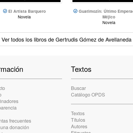
El Artista Barquero
Guatimozín: Último Empera
Novela
Méjico
Novela
Ver todos los libros
de Gertrudis Gómez de Avellaneda
rmación
Textos
cto
Buscar
o
Catálogo OPDS
cinadores
parencia
Textos
Títulos
tas frecuentes
Autores
 una donación
Etiquetas