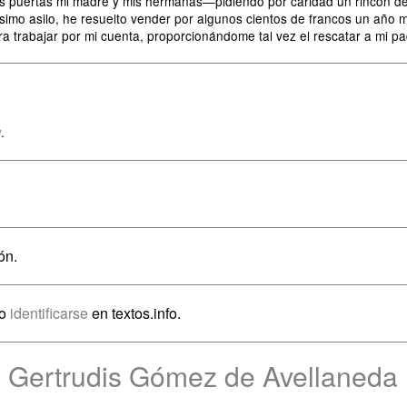
ras puertas mi madre y mis hermanas—pidiendo por caridad un rincón de
mo asilo, he resuelto vender por algunos cientos de francos un año más
a trabajar por mi cuenta, proporcionándome tal vez el rescatar a mi pa
y
.
ón.
io
identificarse
en textos.info.
e Gertrudis Gómez de Avellaneda