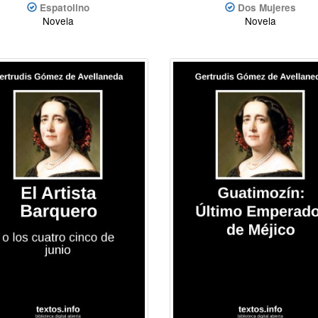
Espatolino
Dos Mujeres
Novela
Novela