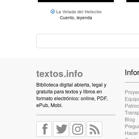
La Velada del Helecho
Cuento, leyenda
textos.info
Info
Biblioteca digital abierta, legal y
gratuita para textos y libros en
Proye
formato electrónico: online, PDF,
Equip
ePub, Mobi.
Patro
Trans
Blog
Pregun
Hacer