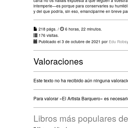
carta no os halláis expuesta a que lleguen a vuest
intemperie—es porque para conservarles su humildísi
y del que podría, sin eso, emanciparme en breve par
218 págs. /
6 horas, 22 minutos.
176 visitas.
Publicado el 3 de octubre de 2021 por
Edu Robs
Valoraciones
Este texto no ha recibido aún ninguna valoraci
Para valorar «El Artista Barquero» es necesar
Libros más populares d