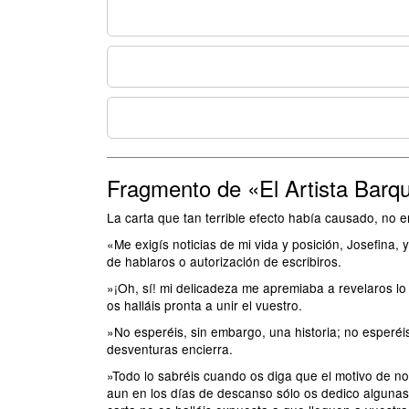
Fragmento de «El Artista Barq
La carta que tan terrible efecto había causado, no e
«Me exigís noticias de mi vida y posición, Josefin
de hablaros o autorización de escribiros.
»¡Oh, sí! mi delicadeza me apremiaba a revelaros lo
os halláis pronta a unir el vuestro.
»No esperéis, sin embargo, una historia; no esperé
desventuras encierra.
»Todo lo sabréis cuando os diga que el motivo de no 
aun en los días de descanso sólo os dedico algunas 