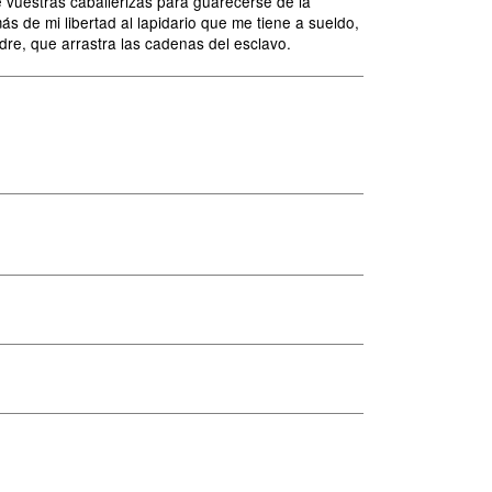
 vuestras caballerizas para guarecerse de la
 de mi libertad al lapidario que me tiene a sueldo,
dre, que arrastra las cadenas del esclavo.