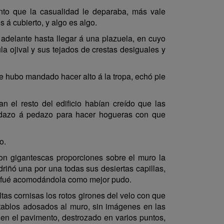
nto que la casualidad le deparaba, más vale
 á cubierto, y algo es algo.
o adelante hasta llegar á una plazuela, en cuyo
a ojival y sus tejados de crestas desiguales y
e hubo mandado hacer alto á la tropa, echó pie
el resto del edificio habían creído que las
pedazo á pedazo para hacer hogueras con que
o.
con gigantescas proporciones sobre el muro la
driñó una por una todas sus desiertas capillas,
os, fué acomodándola como mejor pudo.
as cornisas los rotos girones del velo con que
etablos adosados al muro, sin imágenes en las
; en el pavimento, destrozado en varios puntos,