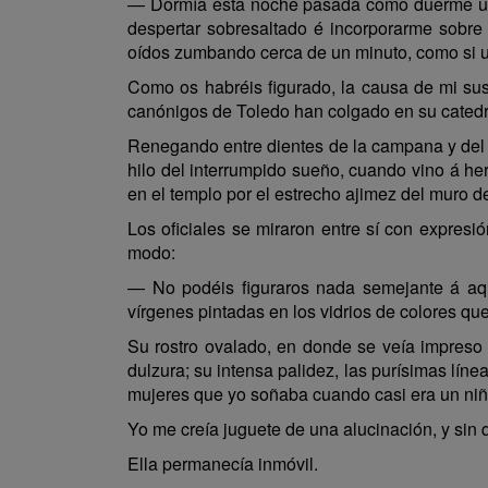
— Dormía esta noche pasada como duerme un 
despertar sobresaltado é incorporarme sobre 
oídos zumbando cerca de un minuto, como si u
Como os habréis figurado, la causa de mi su
canónigos de Toledo han colgado en su catedra
Renegando entre dientes de la campana y del 
hilo del interrumpido sueño, cuando vino á her
en el templo por el estrecho ajimez del muro de 
Los oficiales se miraron entre sí con expresi
modo:
— No podéis figuraros nada semejante á aqu
vírgenes pintadas en los vidrios de colores que
Su rostro ovalado, en donde se veía impreso 
dulzura; su intensa palidez, las purísimas lín
mujeres que yo soñaba cuando casi era un niño
Yo me creía juguete de una alucinación, y sin 
Ella permanecía inmóvil.