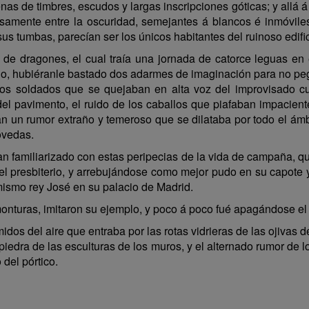
as de timbres, escudos y largas inscripciones góticas; y allá á l
usamente entre la oscuridad, semejantes á blancos é inmóvile
us tumbas, parecían ser los únicos habitantes del ruinoso edific
l de dragones, el cual traía una jornada de catorce leguas e
o, hubiéranle bastado dos adarmes de imaginación para no peg
los soldados que se quejaban en alta voz del improvisado cu
del pavimento, el ruido de los caballos que piafaban impacie
an un rumor extraño y temeroso que se dilataba por todo el ámb
óvedas.
tan familiarizado con estas peripecias de la vida de campaña
 del presbiterio, y arrebujándose como mejor pudo en su capote 
mismo rey José en su palacio de Madrid.
nturas, imitaron su ejemplo, y poco á poco fué apagándose el
os del aire que entraba por las rotas vidrieras de las ojivas d
piedra de las esculturas de los muros, y el alternado rumor de 
 del pórtico.