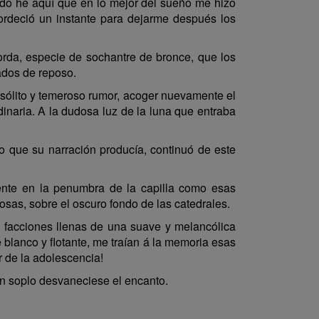
o he aquí que en lo mejor del sueño me hizo
sordeció un instante para dejarme después los
rda, especie de sochantre de bronce, que los
ados de reposo.
sólito y temeroso rumor, acoger nuevamente el
dinaria. A la dudosa luz de la luna que entraba
to que su narración producía, continuó de este
ente en la penumbra de la capilla como esas
nosas, sobre el oscuro fondo de las catedrales.
s facciones llenas de una suave y melancólica
 blanco y flotante, me traían á la memoria esas
 de la adolescencia!
 un soplo desvaneciese el encanto.