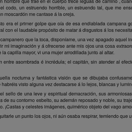
hombre que trae en el cuerpo trece leguas de camino , cuand
el codo, un estruendo horrible, un estruendo tal, que me en
n moscardón me cantase á la oreja.
sto era el primer golpe que oía de esa endiablada campana go
l con el laudable propósito de matar á disgustos á los necesit
campanero que la toca, disponíame, una vez apagado aquel in
ir mi imaginación y á ofrecerse ante mis ojos una cosa extraor
la capilla mayor, vi una mujer arrodillada junto al altar.
ón entre asombrada é incrédula; el capitán, sin atender al efec
ella nocturna y fantástica visión que se dibujaba confusam
 habréis visto alguna vez destacarse á lo lejos, blancas y lumi
el sello de una leve y espiritual demacración, sus armoniosa
eas de su contorno esbelto, su ademán reposado y noble, su traje
. ¡Castas y celestes imágenes, quimérico objeto del vago amor
quitarle un punto los ojos, ni aún osaba respirar, temiendo que