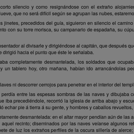
 corto silencio y como resignándose con el extraño alojamie
eve, que no será difícil según se agrupan las nubes, estaremos
s jinetes, precedidos del guía, siguieron en silencio el camin
nto con su torre morisca, su campanario de espadaña, su cúpul
sentador al divisarle y dirigiéndose al capitán, que después qu
se dirigió hacia el punto que éste le señalaba.
taba completamente desmantelada, los soldados que ocupaban 
, y un tablero hoy, otro mañana, habían ido arrancándolas 
llaves ni descorrer cerrojos para penetrar en el interior del templ
 se perdía entre las espesas sombras de las naves y dibujaba 
 iba precediéndole, recorrió la iglesia de arriba abajo y escu
ó echar pie á tierra á su gente, y hombres y caballos revuelt
tamente desmantelada: en el altar mayor pendían aún de las alt
ar aquel recinto; diseminados por las naves veíanse algunos r
ete de luz los extraños perfiles de la oscura sillería de alerce