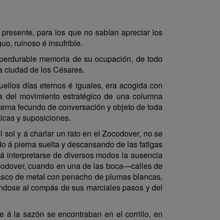
 presente, para los que no sabían apreciar los
o, ruinoso é insufrible.
 y perdurable memoria de su ocupación, de todo
a ciudad de los Césares.
ellos días eternos é iguales, era acogida con
ia del movimiento estratégico de una columna
n tema fecundo de conversación y objeto de toda
ticas y suposiciones.
 sol y á charlar un rato en el Zocodover, no se
ndo á pierna suelta y descansando de las fatigas
á interpretarse de diversos modos la ausencia
Zocodover, cuando en una de las boca—calles de
 casco de metal con penacho de plumas blancas,
ándose al compás de sus marciales pasos y del
e á la sazón se encontraban en el corrillo, en