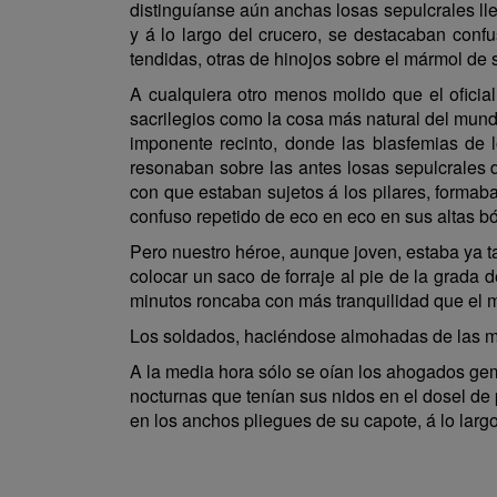
distinguíanse aún anchas losas sepulcrales llen
y á lo largo del crucero, se destacaban conf
tendidas, otras de hinojos sobre el mármol de s
A cualquiera otro menos molido que el oficia
sacrilegios como la cosa más natural del mund
imponente recinto, donde las blasfemias de 
resonaban sobre las antes losas sepulcrales 
con que estaban sujetos á los pilares, formab
confuso repetido de eco en eco en sus altas b
Pero nuestro héroe, aunque joven, estaba ya 
colocar un saco de forraje al pie de la grada
minutos roncaba con más tranquilidad que el 
Los soldados, haciéndose almohadas de las mo
A la media hora sólo se oían los ahogados gemid
nocturnas que tenían sus nidos en el dosel de 
en los anchos pliegues de su capote, á lo largo