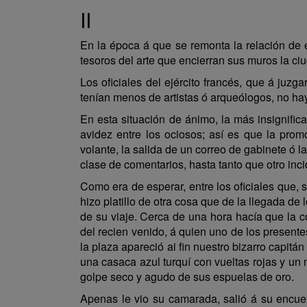
II
En la época á que se remonta la relación de e
tesoros del arte que encierran sus muros la ci
Los oficiales del ejército francés, que á juz
tenían menos de artistas ó arqueólogos, no ha
En esta situación de ánimo, la más insignifi
avidez entre los ociosos; así es que la pro
volante, la salida de un correo de gabinete ó 
clase de comentarios, hasta tanto que otro inci
Como era de esperar, entre los oficiales que, 
hizo platillo de otra cosa que de la llegada de
de su viaje. Cerca de una hora hacía que la 
del recien venido, á quien uno de los present
la plaza apareció ai fin nuestro bizarro capi
una casaca azul turquí con vueltas rojas y u
golpe seco y agudo de sus espuelas de oro.
Apenas le vio su camarada, salió á su encuent