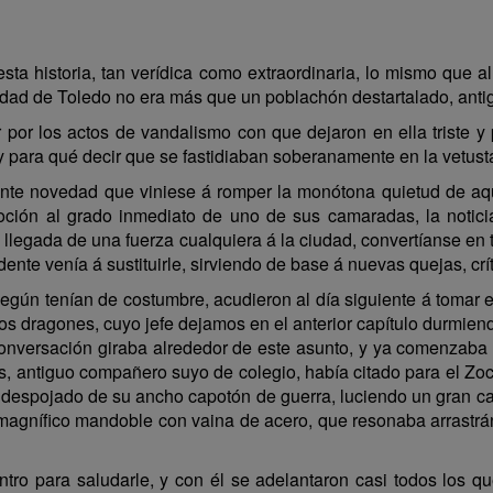
sta historia, tan verídica como extraordinaria, lo mismo que al
udad de Toledo no era más que un poblachón destartalado, antigu
gar por los actos de vandalismo con que dejaron en ella triste
y para qué decir que se fastidiaban soberanamente en la vetust
cante novedad que viniese á romper la monótona quietud de aqu
moción al grado inmediato de uno de sus camaradas, la notic
la llegada de una fuerza cualquiera á la ciudad, convertíanse e
dente venía á sustituirle, sirviendo de base á nuevas quejas, crí
según tenían de costumbre, acudieron al día siguiente á tomar el
 los dragones, cuyo jefe dejamos en el anterior capítulo durmie
conversación giraba alrededor de este asunto, y ya comenzaba 
es, antiguo compañero suyo de colegio, había citado para el 
tán despojado de su ancho capotón de guerra, luciendo un gran
n magnífico mandoble con vaina de acero, que resonaba arrastr
ro para saludarle, y con él se adelantaron casi todos los qu