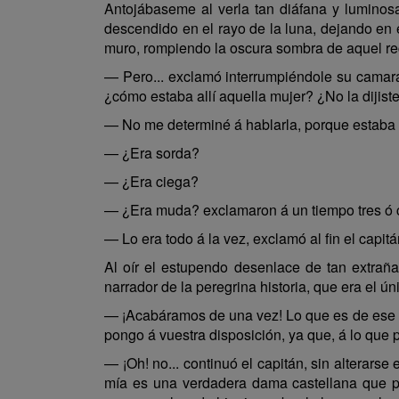
Antojábaseme al verla tan diáfana y luminosa 
descendido en el rayo de la luna, dejando en e
muro, rompiendo la oscura sombra de aquel rec
— Pero... exclamó interrumpiéndole su camara
¿cómo estaba allí aquella mujer? ¿No la dijist
— No me determiné á hablarla, porque estaba 
— ¿Era sorda?
— ¿Era ciega?
— ¿Era muda? exclamaron á un tiempo tres ó c
— Lo era todo á la vez, exclamó al fin el cap
Al oír el estupendo desenlace de tan extraña
narrador de la peregrina historia, que era el ú
— ¡Acabáramos de una vez! Lo que es de ese gé
pongo á vuestra disposición, ya que, á lo que 
— ¡Oh! no... continuó el capitán, sin alterar
mía es una verdadera dama castellana que p