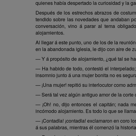
quienes había despertado la curiosidad y la ga
Después de los estrechos abrazos de costumb
tendido sobre las novedades que andaban por 
conversación, vino á parar al tema obligado,
alojamientos.
Al llegar á este punto, uno de los de la reunión
en la abandonada iglesia, le dijo con aire de 
— Y á propósito de alojamiento, ¿qué tal se h
— Ha habido de todo, contestó el interpelado;
insomnio junto á una mujer bonita no es segur
— ¡Una mujer! repitió su interlocutor como admi
— Será tal vez algún antiguo amor de la corte 
— ¡Oh! no, dijo entonces el capitán; nada me
incómodo alojamiento. Es todo lo que se llam
— ¡Contadla! ¡contadla! exclamaron en coro los
á sus palabras, mientras él comenzó la histori