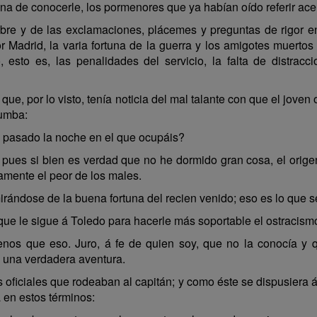
na de conocerle, los pormenores que ya habían oído referir acer
re y de las exclamaciones, plácemes y preguntas de rigor en 
Madrid, la varia fortuna de la guerra y los amigotes muertos
 esto es, las penalidades del servicio, la falta de distrac
 que, por lo visto, tenía noticia del mal talante con que el jov
zumba:
a pasado la noche en el que ocupáis?
 pues si bien es verdad que no he dormido gran cosa, el origen
amente el peor de los males.
rándose de la buena fortuna del recien venido; eso es lo que se
que le sigue á Toledo para hacerle más soportable el ostracismo
nos que eso. Juro, á fe de quien soy, que no la conocía y q
a una verdadera aventura.
 oficiales que rodeaban al capitán; y como éste se dispusiera á
a en estos términos: