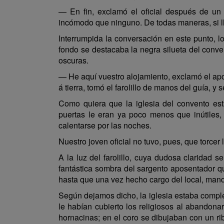
— En fin, exclamó el oficial después de un
incómodo que ninguno. De todas maneras, si llu
Interrumpida la conversación en este punto, lo
fondo se destacaba la negra silueta del conve
oscuras.
— He aquí vuestro alojamiento, exclamó el apo
á tierra, tomó el farolillo de manos del guía, y 
Como quiera que la iglesia del convento es
puertas le eran ya poco menos que inútiles
calentarse por las noches.
Nuestro joven oficial no tuvo, pues, que torcer 
A la luz del farolillo, cuya dudosa claridad
fantástica sombra del sargento aposentador que
hasta que una vez hecho cargo del local, mand
Según dejamos dicho, la iglesia estaba comple
le habían cubierto los religiosos al abandon
hornacinas; en el coro se dibujaban con un rib