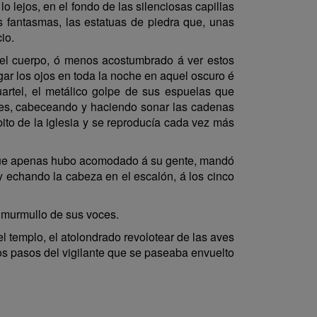
o lejos, en el fondo de las silenciosas capillas
s fantasmas, las estatuas de piedra que, unas
io.
n el cuerpo, ó menos acostumbrado á ver estos
ar los ojos en toda la noche en aquel oscuro é
artel, el metálico golpe de sus espuelas que
ntes, cabeceando y haciendo sonar las cadenas
ito de la iglesia y se reproducía cada vez más
, que apenas hubo acomodado á su gente, mandó
y echando la cabeza en el escalón, á los cinco
 murmullo de sus voces.
el templo, el atolondrado revolotear de las aves
los pasos del vigilante que se paseaba envuelto