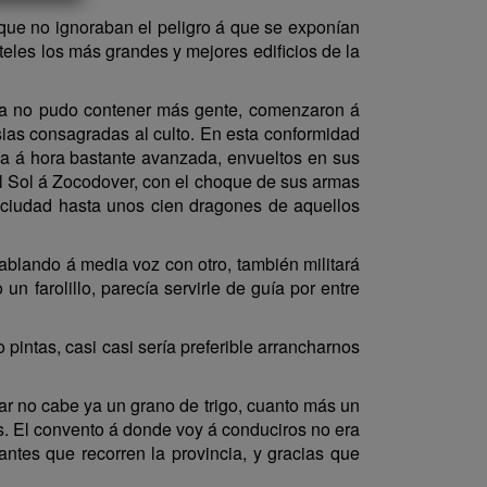
, que no ignoraban el peligro á que se exponían
eles los más grandes y mejores edificios de la
ta no pudo contener más gente, comenzaron á
esias consagradas al culto. En esta conformidad
ya á hora bastante avanzada, envueltos en sus
el Sol á Zocodover, con el choque de sus armas
a ciudad hasta unos cien dragones de aquellos
hablando á media voz con otro, también militará
un farolillo, parecía servirle de guía por entre
pintas, casi casi sería preferible arrancharnos
ar no cabe ya un grano de trigo, cuanto más un
. El convento á donde voy á conduciros no era
ntes que recorren la provincia, y gracias que