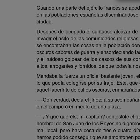
Cuando una parte del ejército francés se apode
en las poblaciones españolas diseminándose en
ciudad.
Después de ocupado el suntuoso alcázar de 
invadir el asilo de las comunidades religiosas
se encontraban las cosas en la población don
oscuros capotes de guerra y ensordeciendo las
y el ruidoso golpear de los cascos de sus co
altos, arrogantes y fornidos, de que todavía n
Mandaba la fuerza un oficial bastante joven, e
lo que podía colegirse por su traje. Este, que 
aquel laberinto de calles oscuras, enmarañada
— Con verdad, decía el jinete á su acompañante
en el campo ó en medio de una plaza.
— ¿Y qué queréis, mi capitán? contestóle el g
hombre; de San Juan de los Reyes no digamos 
mal local, pero hará cosa de tres ó cuatro d
hemos podido conseguir que se amontonen por lo