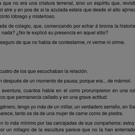
que no era una criatura terrenal, sino un espíritu que, revi
l aire y en pos de sí la azulada estela que desde el alto ajimez
into lóbrego y misterioso.
da de colegio, que, comenzando por echar á broma la historia,
e nada? ¿No te explicó su presencia en aquel sitio?
seguro de que no había de contestarme, ni verme ni oirme.
uatro de los que escuchaban la relación.
itán después de un momento de pausa; porque era... de mármol.
 aventura, cuantos había en el corro prorumpieron en una rui
nico que permanecía callado y en una grave actitud:
nero, tengo yo más de un millar, un verdadero serrallo, en S
parece, tanto os da de una mujer de carne como de piedra.
se en lo más mínimo por las carcajadas de sus compañeros: est
or un milagro de la escultura parece que no la han enterrad