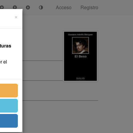
Acceso
Registro
×
turas
r el