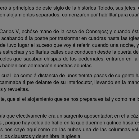
ró á principios de este siglo de la histórica Toledo, sus jefes
 alojamientos separados, comenzaron por habilitar para cuart
Carlos V, echóse mano de la casa de Consejos; y cuando és
, acabando á la postre por trasformar en cuadras hasta las igl
de tuvo lugar el suceso que voy á referir, cuando una noche, 
 estrechas y solitarias calles que conducen desde la puerta d
rceles que sacaban chispas de los pedernales, entraron en l
os hablan con admiración nuestras abuelas.
l cual iba como á distancia de unos treinta pasos de su gente 
caminaba á pie delante de su interlocutor, llevando en la mano 
s y revueltas.
, que si el alojamiento que se nos prepara es tal y como me lo 
uía que efectivamente era un sargento aposentador; en el alcáz
, porque hay celda de fraile en la que duermen quince húsares
ías nos cayó aquí como de las nubes una de las columnas vola
s claustros y dejen libre la iglesia.