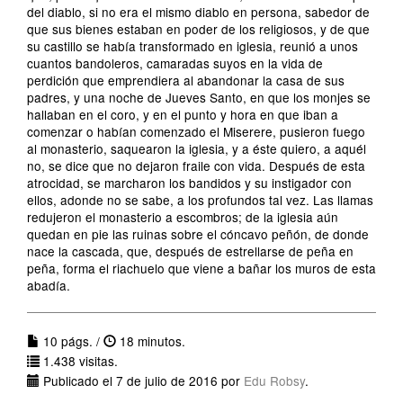
del diablo, si no era el mismo diablo en persona, sabedor de
que sus bienes estaban en poder de los religiosos, y de que
su castillo se había transformado en iglesia, reunió a unos
cuantos bandoleros, camaradas suyos en la vida de
perdición que emprendiera al abandonar la casa de sus
padres, y una noche de Jueves Santo, en que los monjes se
hallaban en el coro, y en el punto y hora en que iban a
comenzar o habían comenzado el Miserere, pusieron fuego
al monasterio, saquearon la iglesia, y a éste quiero, a aquél
no, se dice que no dejaron fraile con vida. Después de esta
atrocidad, se marcharon los bandidos y su instigador con
ellos, adonde no se sabe, a los profundos tal vez. Las llamas
redujeron el monasterio a escombros; de la iglesia aún
quedan en pie las ruinas sobre el cóncavo peñón, de donde
nace la cascada, que, después de estrellarse de peña en
peña, forma el riachuelo que viene a bañar los muros de esta
abadía.
10 págs. /
18 minutos.
1.438 visitas.
Publicado el 7 de julio de 2016 por
Edu Robsy
.