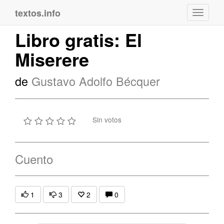
textos.info
Navega
Libro gratis: El
Miserere
de
Gustavo Adolfo Bécquer
Sin votos
Cuento
1
3
2
0