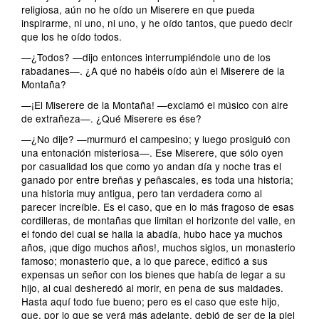
religiosa, aún no he oído un Miserere en que pueda
inspirarme, ni uno, ni uno, y he oído tantos, que puedo decir
que los he oído todos.
—¿Todos? —dijo entonces interrumpiéndole uno de los
rabadanes—. ¿A qué no habéis oído aún el Miserere de la
Montaña?
—¡El Miserere de la Montaña! —exclamó el músico con aire
de extrañeza—. ¿Qué Miserere es ése?
—¿No dije? —murmuró el campesino; y luego prosiguió con
una entonación misteriosa—. Ese Miserere, que sólo oyen
por casualidad los que como yo andan día y noche tras el
ganado por entre breñas y peñascales, es toda una historia;
una historia muy antigua, pero tan verdadera como al
parecer increíble. Es el caso, que en lo más fragoso de esas
cordilleras, de montañas que limitan el horizonte del valle, en
el fondo del cual se halla la abadía, hubo hace ya muchos
años, ¡que digo muchos años!, muchos siglos, un monasterio
famoso; monasterio que, a lo que parece, edificó a sus
expensas un señor con los bienes que había de legar a su
hijo, al cual desheredó al morir, en pena de sus maldades.
Hasta aquí todo fue bueno; pero es el caso que este hijo,
que, por lo que se verá más adelante, debió de ser de la piel