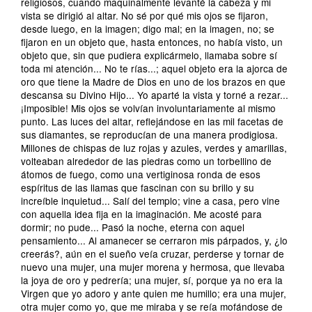
religiosos, cuando maquinalmente levanté la cabeza y mi
vista se dirigió al altar. No sé por qué mis ojos se fijaron,
desde luego, en la imagen; digo mal; en la imagen, no; se
fijaron en un objeto que, hasta entonces, no había visto, un
objeto que, sin que pudiera explicármelo, llamaba sobre sí
toda mi atención... No te rías...; aquel objeto era la ajorca de
oro que tiene la Madre de Dios en uno de los brazos en que
descansa su Divino Hijo... Yo aparté la vista y torné a rezar...
¡Imposible! Mis ojos se volvían involuntariamente al mismo
punto. Las luces del altar, reflejándose en las mil facetas de
sus diamantes, se reproducían de una manera prodigiosa.
Millones de chispas de luz rojas y azules, verdes y amarillas,
volteaban alrededor de las piedras como un torbellino de
átomos de fuego, como una vertiginosa ronda de esos
espíritus de las llamas que fascinan con su brillo y su
increíble inquietud... Salí del templo; vine a casa, pero vine
con aquella idea fija en la imaginación. Me acosté para
dormir; no pude... Pasó la noche, eterna con aquel
pensamiento... Al amanecer se cerraron mis párpados, y, ¿lo
creerás?, aún en el sueño veía cruzar, perderse y tornar de
nuevo una mujer, una mujer morena y hermosa, que llevaba
la joya de oro y pedrería; una mujer, sí, porque ya no era la
Virgen que yo adoro y ante quien me humillo; era una mujer,
otra mujer como yo, que me miraba y se reía mofándose de