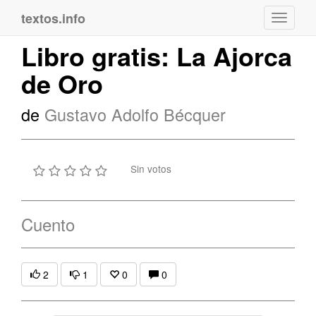
textos.info
Navega
Libro gratis: La Ajorca
de Oro
de
Gustavo Adolfo Bécquer
Sin votos
Cuento
2
1
0
0