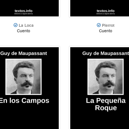
La Loca
Pierrot
Cuento
Cuento