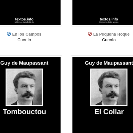
En los Campos
La Pequeña Roque
Cuento
Cuento