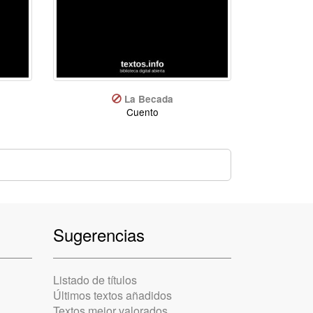
La Becada
Cuento
Sugerencias
Listado de títulos
Últimos textos añadidos
Textos mejor valorados