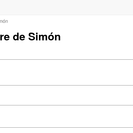
imón
dre de Simón