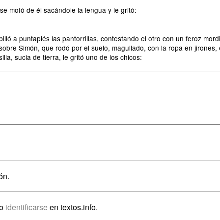
e mofó de él sacándole la lengua y le gritó:
billó a puntapiés las pantorrillas, contestando el otro con un feroz mor
sobre Simón, que rodó por el suelo, magullado, con la ropa en jirones, e
la, sucia de tierra, le gritó uno de los chicos:
ón.
io
identificarse
en textos.info.