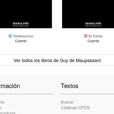
Tombouctou
El Collar
Cuento
Cuento
Ver todos los libros
de Guy de Maupassant
rmación
Textos
cto
Buscar
o
Catálogo OPDS
cinadores