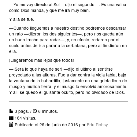
—Yo me voy directo al Sol —dijo el segundo—. Es una vaina
como Dios manda, y que me irá muy bien.
Y allá se fue.
—Cuando lleguemos a nuestro destino podremos descansar
un rato —dijeron los dos siguientes—, pero nos queda aún
un buen trecho para rodar—, y, en efecto, rodaron por el
suelo antes de ir a parar a la cerbatana, pero al fin dieron en
ella.
¡Llegaremos más lejos que todos!
—¡Será lo que haya de ser! —dijo el último al sentirse
proyectado a las alturas. Fue a dar contra la vieja tabla, bajo
la ventana de la buhardilla, justamente en una grieta llena de
musgo y mullida tierra, y el musgo lo envolvió amorosamente.
Y allí se quedó el guisante oculto, pero no olvidado de Dios.
3 págs. /
6 minutos.
184 visitas.
Publicado el 26 de junio de 2016 por
Edu Robsy
.