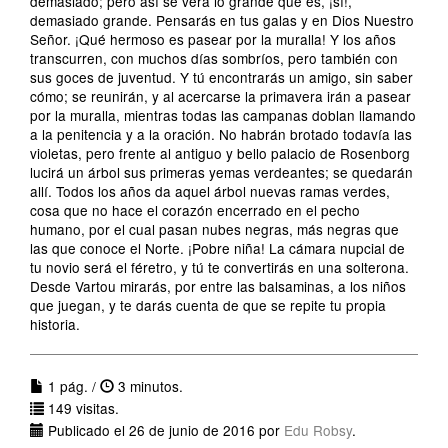
demasiado; pero así se verá lo grande que es, ¡sí!,
demasiado grande. Pensarás en tus galas y en Dios Nuestro
Señor. ¡Qué hermoso es pasear por la muralla! Y los años
transcurren, con muchos días sombríos, pero también con
sus goces de juventud. Y tú encontrarás un amigo, sin saber
cómo; se reunirán, y al acercarse la primavera irán a pasear
por la muralla, mientras todas las campanas doblan llamando
a la penitencia y a la oración. No habrán brotado todavía las
violetas, pero frente al antiguo y bello palacio de Rosenborg
lucirá un árbol sus primeras yemas verdeantes; se quedarán
allí. Todos los años da aquel árbol nuevas ramas verdes,
cosa que no hace el corazón encerrado en el pecho
humano, por el cual pasan nubes negras, más negras que
las que conoce el Norte. ¡Pobre niña! La cámara nupcial de
tu novio será el féretro, y tú te convertirás en una solterona.
Desde Vartou mirarás, por entre las balsaminas, a los niños
que juegan, y te darás cuenta de que se repite tu propia
historia.
1 pág. /
3 minutos.
149 visitas.
Publicado el 26 de junio de 2016 por
Edu Robsy
.