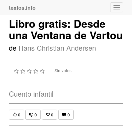
textos.info
Navega
Libro gratis: Desde
una Ventana de Vartou
de
Hans Christian Andersen
Sin votos
Cuento infantil
0
0
0
0