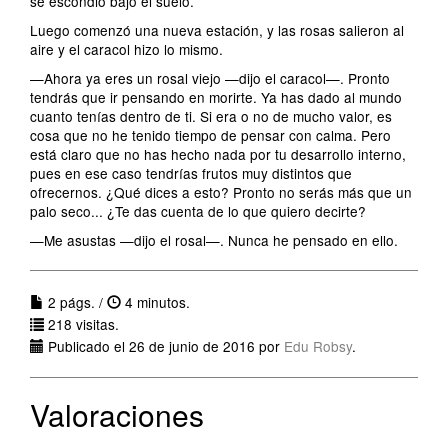
se escondió bajo el suelo.
Luego comenzó una nueva estación, y las rosas salieron al
aire y el caracol hizo lo mismo.
—Ahora ya eres un rosal viejo —dijo el caracol—. Pronto
tendrás que ir pensando en morirte. Ya has dado al mundo
cuanto tenías dentro de ti. Si era o no de mucho valor, es
cosa que no he tenido tiempo de pensar con calma. Pero
está claro que no has hecho nada por tu desarrollo interno,
pues en ese caso tendrías frutos muy distintos que
ofrecernos. ¿Qué dices a esto? Pronto no serás más que un
palo seco... ¿Te das cuenta de lo que quiero decirte?
—Me asustas —dijo el rosal—. Nunca he pensado en ello.
2 págs. /
4 minutos.
218 visitas.
Publicado el 26 de junio de 2016 por
Edu Robsy
.
Valoraciones