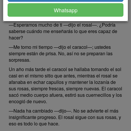
Haré mucho más que dar rosas o avellanas,
muchísimo más que dar leche como las vacas y las
Whatsapp
ovejas.
—Esperamos mucho de ti —dijo el rosal—. ¿Podría
saberse cuándo me enseñarás lo que eres capaz de
hacer?
—Me tomo mi tiempo —dijo el caracol—; ustedes
siempre están de prisa. No, así no se preparan las
sorpresas.
Un año más tarde el caracol se hallaba tomando el sol
casi en el mismo sitio que antes, mientras el rosal se
afanaba en echar capullos y mantener la lozanía de
sus rosas, siempre frescas, siempre nuevas. El caracol
sacó medio cuerpo afuera, estiró sus cuernecillos y los
encogió de nuevo.
—Nada ha cambiado —dijo—. No se advierte el más
insignificante progreso. El rosal sigue con sus rosas, y
eso es todo lo que hace.