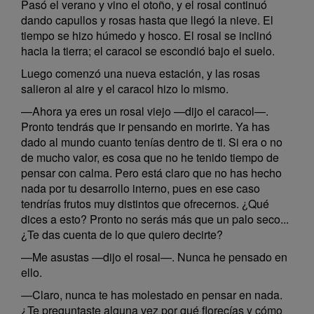
Pasó el verano y vino el otoño, y el rosal continuó
dando capullos y rosas hasta que llegó la nieve. El
tiempo se hizo húmedo y hosco. El rosal se inclinó
hacia la tierra; el caracol se escondió bajo el suelo.
Luego comenzó una nueva estación, y las rosas
salieron al aire y el caracol hizo lo mismo.
—Ahora ya eres un rosal viejo —dijo el caracol—.
Pronto tendrás que ir pensando en morirte. Ya has
dado al mundo cuanto tenías dentro de ti. Si era o no
de mucho valor, es cosa que no he tenido tiempo de
pensar con calma. Pero está claro que no has hecho
nada por tu desarrollo interno, pues en ese caso
tendrías frutos muy distintos que ofrecernos. ¿Qué
dices a esto? Pronto no serás más que un palo seco...
¿Te das cuenta de lo que quiero decirte?
—Me asustas —dijo el rosal—. Nunca he pensado en
ello.
—Claro, nunca te has molestado en pensar en nada.
¿Te preguntaste alguna vez por qué florecías y cómo