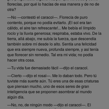
florecías, por qué lo hacías de esa manera y de no de
otra?
—No —contestó el caracol—. Florecía de puro
contento, porque no podía evitarlo. ¡El sol era tan
cálido, el aire tan refrescante!... Me bebía el límpido
rocío y la lluvia generosa; respiraba, estaba vivo. De la
tierra, allá abajo, me subía la fuerza, que descendía
también sobre mí desde lo alto. Sentía una felicidad
que era siempre nueva, profunda siempre, y así tenía
que florecer sin remedio. Tal era mi vida; no podía
hacer otra cosa.
—Tu vida fue demasiado fácil —dijo el caracol.
—Cierto —dijo el rosal—. Me lo daban todo. Pero tú
tuviste más suerte aún. Tú eres una de esas criaturas
que piensan mucho, uno de esos seres de gran
inteligencia que se proponen asombrar al mundo
algún día.
—No, no, de ningún modo —dijo el caracol—. El