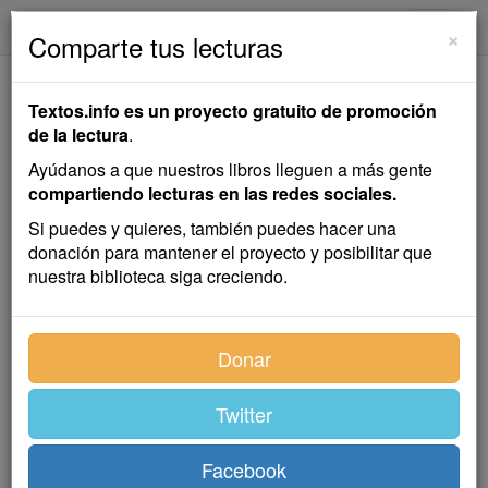
textos.info
Navega
×
Comparte tus lecturas
El Caracol y el Rosal
Textos.info es un proyecto gratuito de promoción
de la lectura
.
Hans Christian Andersen
Ayúdanos a que nuestros libros lleguen a más gente
compartiendo lecturas en las redes sociales.
Cuento infantil
Si puedes y quieres, también puedes hacer una
donación para mantener el proyecto y posibilitar que
nuestra biblioteca siga creciendo.
Alrededor del jardín había un seto de avellanos, y al
otro lado del seto se extendían los campos y praderas
donde pastaban las ovejas y las vacas. Pero en el
Donar
centro del jardín crecía un rosal todo lleno de flores, y
a su abrigo vivía un caracol que llevaba todo un
Twitter
mundo dentro de su caparazón, pues se llevaba a sí
mismo.
Facebook
—¡Paciencia! —decía el caracol—. Ya llegará mi hora.