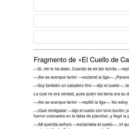
Fragmento de «El Cuello de C
—Sí, me lo ha dado. Cuando se es tan bonita —replic
—¡No se acerque tanto! —exclamó la liga—. ¡Parece 
—Soy también un caballero fino —dijo el cuello—, t
Lo cual no era verdad, pues quien los tenía era su 
—¡No se acerque tanto! —repitió la liga—. No esto
—¡Qué remilgada! —dijo el cuello con tono burlón; pe
fueron colocados en la tabla de planchar; y llegó la 
—¡Mi querida señora —exclamaba el cuello—, mi quer