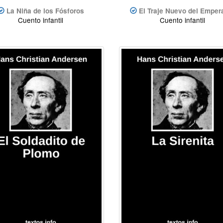
La Niña de los Fósforos
El Traje Nuevo del Emper
Cuento infantil
Cuento infantil