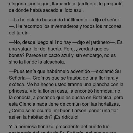
ninguna, por lo que, llamando al jardinero, le preguntó
de dónde había sacado el loto azul.
—La he estado buscando inútilmente —dijo el señor
—. He recorrido los invernaderos y todos los rincones
del jardín.
—No, desde luego allí no hay —dijo el jardinero—. Es
una vulgar flor del huerto. Pero, ¿verdad que es
bonita? Parece un cacto azul y, sin embargo, no es
sino la flor de la alcachofa.
—Pues tenía que habérmelo advertido —exclamó Su
Señoría—. Creímos que se trataba de una flor rara y
exótica. Me ha hecho usted tirarme una plancha con la
princesa. Vio la flor en casa, la encontró hermosa; no
la conocía, a pesar de que es ducha en Botánica, pero
esta Ciencia nada tiene de común con las hortalizas.
¿Cómo se le ocurrió, mi buen Larsen, poner una flor
así en la habitación? ¡Es ridículo!
Y la hermosa flor azul procedente del huerto fue
desterrada del salón de Su Señoría, del que no era