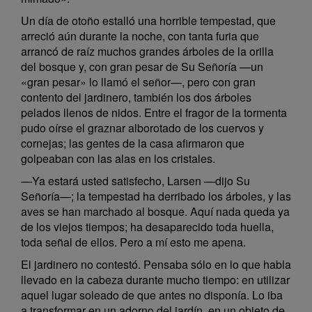
Un día de otoño estalló una horrible tempestad, que
arreció aún durante la noche, con tanta furia que
arrancó de raíz muchos grandes árboles de la orilla
del bosque y, con gran pesar de Su Señoría —un
«gran pesar» lo llamó el señor—, pero con gran
contento del jardinero, también los dos árboles
pelados llenos de nidos. Entre el fragor de la tormenta
pudo oírse el graznar alborotado de los cuervos y
cornejas; las gentes de la casa afirmaron que
golpeaban con las alas en los cristales.
—Ya estará usted satisfecho, Larsen —dijo Su
Señoría—; la tempestad ha derribado los árboles, y las
aves se han marchado al bosque. Aquí nada queda ya
de los viejos tiempos; ha desaparecido toda huella,
toda señal de ellos. Pero a mí esto me apena.
El jardinero no contestó. Pensaba sólo en lo que habla
llevado en la cabeza durante mucho tiempo: en utilizar
aquel lugar soleado de que antes no disponía. Lo iba
a transformar en un adorno del jardín, en un objeto de