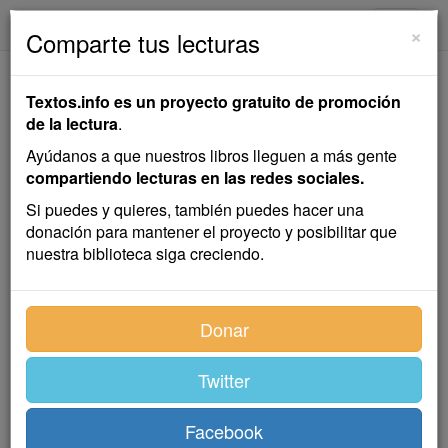
textos.info
Navega
×
Comparte tus lecturas
El Jardinero y el
Textos.info es un proyecto gratuito de promoción
Señor
de la lectura
.
Ayúdanos a que nuestros libros lleguen a más gente
Hans Christian Andersen
compartiendo lecturas en las redes sociales.
Si puedes y quieres, también puedes hacer una
donación para mantener el proyecto y posibilitar que
Cuento infantil
nuestra biblioteca siga creciendo.
A una milla de distancia de la capital había una
Donar
antigua residencia señorial rodeada de gruesos
muros, con torres y hastiales.
Twitter
Vivía allí, aunque sólo en verano, una familia rica y de
la alta nobleza. De todos los dominios que poseía,
esta finca era la mejor y más hermosa. Por fuera
Facebook