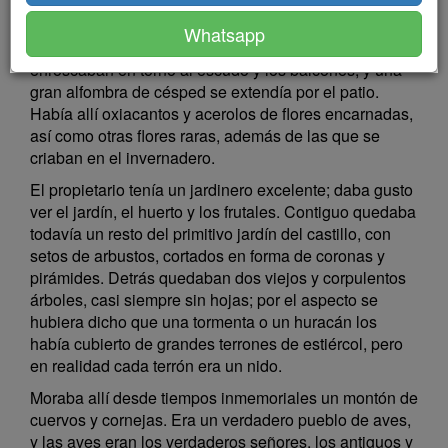
parecía como acabada de construir, y por dentro todo
era cómodo y agradable. Sobre la puerta estaba
Whatsapp
esculpido el blasón de la familia. Magníficas rocas se
enroscaban en torno al escudo y los balcones, y una
gran alfombra de césped se extendía por el patio.
Había allí oxiacantos y acerolos de flores encarnadas,
así como otras flores raras, además de las que se
criaban en el invernadero.
El propietario tenía un jardinero excelente; daba gusto
ver el jardín, el huerto y los frutales. Contiguo quedaba
todavía un resto del primitivo jardín del castillo, con
setos de arbustos, cortados en forma de coronas y
pirámides. Detrás quedaban dos viejos y corpulentos
árboles, casi siempre sin hojas; por el aspecto se
hubiera dicho que una tormenta o un huracán los
había cubierto de grandes terrones de estiércol, pero
en realidad cada terrón era un nido.
Moraba allí desde tiempos inmemoriales un montón de
cuervos y cornejas. Era un verdadero pueblo de aves,
y las aves eran los verdaderos señores, los antiguos y