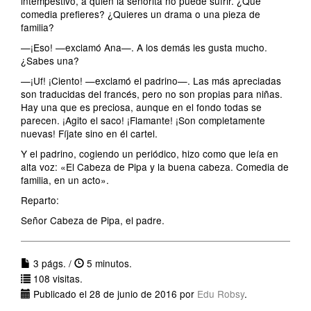
intempestivo, a quien la señorita no puede sufrir. ¿Qué
comedia prefieres? ¿Quieres un drama o una pieza de
familia?
—¡Eso! —exclamó Ana—. A los demás les gusta mucho.
¿Sabes una?
—¡Uf! ¡Ciento! —exclamó el padrino—. Las más apreciadas
son traducidas del francés, pero no son propias para niñas.
Hay una que es preciosa, aunque en el fondo todas se
parecen. ¡Agito el saco! ¡Flamante! ¡Son completamente
nuevas! Fíjate sino en él cartel.
Y el padrino, cogiendo un periódico, hizo como que leía en
alta voz: «El Cabeza de Pipa y la buena cabeza. Comedia de
familia, en un acto».
Reparto:
Señor Cabeza de Pipa, el padre.
3 págs. /
5 minutos.
108 visitas.
Publicado el 28 de junio de 2016 por
Edu Robsy
.