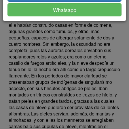
continua; en derredor todo era un único bloque de
Whatsapp
hielo, en el que los barcos habían quedado
aprisionados; la nieve alcanzaba gran altura, y con
ella habían construido casas en forma de colmena,
algunas grandes como túmulos, y otras, más
pequeñas, capaces de albergar solamente de dos a
cuatro hombres. Sin embargo, la oscuridad no era
completa, pues las auroras boreales enviaban sus
resplandores rojos y azules; era como un eterno
castillo de fuegos artificiales, y la nieve despedía un
tenue brillo; la noche era allí como un largo crepúsculo
llameante. En los períodos de mayor claridad se
presentaban grupos de indígenas de singularísimo
aspecto, con sus hirsutos abrigos de pieles; iban
montados en trineos construidos de trozos de hielo, y
traían pieles en grandes fardos, gracias a las cuales
las casas de nieve pudieron ser provistas de calientes
alfombras. Las pieles servían, además, de mantas y
almohadas, y con ellas los marineros se arreglaban
camas bajo sus cúpulas de nieve, mientras en el