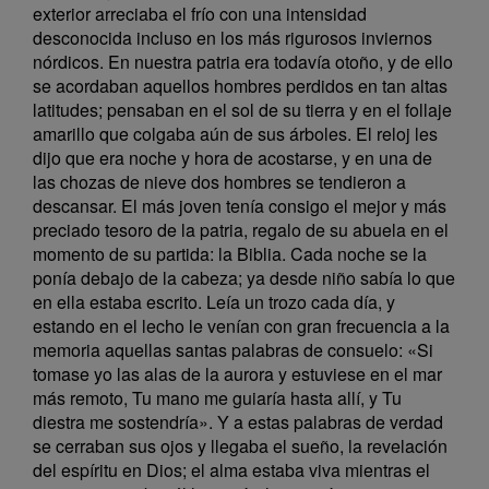
exterior arreciaba el frío con una intensidad
desconocida incluso en los más rigurosos inviernos
nórdicos. En nuestra patria era todavía otoño, y de ello
se acordaban aquellos hombres perdidos en tan altas
latitudes; pensaban en el sol de su tierra y en el follaje
amarillo que colgaba aún de sus árboles. El reloj les
dijo que era noche y hora de acostarse, y en una de
las chozas de nieve dos hombres se tendieron a
descansar. El más joven tenía consigo el mejor y más
preciado tesoro de la patria, regalo de su abuela en el
momento de su partida: la Biblia. Cada noche se la
ponía debajo de la cabeza; ya desde niño sabía lo que
en ella estaba escrito. Leía un trozo cada día, y
estando en el lecho le venían con gran frecuencia a la
memoria aquellas santas palabras de consuelo: «Si
tomase yo las alas de la aurora y estuviese en el mar
más remoto, Tu mano me guiaría hasta allí, y Tu
diestra me sostendría». Y a estas palabras de verdad
se cerraban sus ojos y llegaba el sueño, la revelación
del espíritu en Dios; el alma estaba viva mientras el