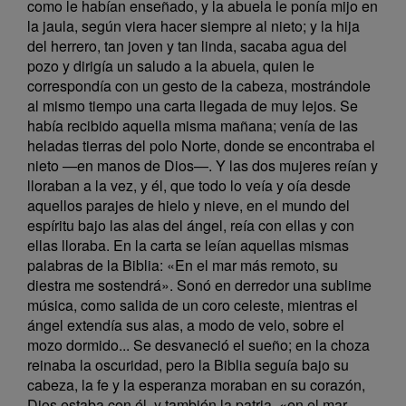
como le habían enseñado, y la abuela le ponía mijo en
la jaula, según viera hacer siempre al nieto; y la hija
del herrero, tan joven y tan linda, sacaba agua del
pozo y dirigía un saludo a la abuela, quien le
correspondía con un gesto de la cabeza, mostrándole
al mismo tiempo una carta llegada de muy lejos. Se
había recibido aquella misma mañana; venía de las
heladas tierras del polo Norte, donde se encontraba el
nieto —en manos de Dios—. Y las dos mujeres reían y
lloraban a la vez, y él, que todo lo veía y oía desde
aquellos parajes de hielo y nieve, en el mundo del
espíritu bajo las alas del ángel, reía con ellas y con
ellas lloraba. En la carta se leían aquellas mismas
palabras de la Biblia: «En el mar más remoto, su
diestra me sostendrá». Sonó en derredor una sublime
música, como salida de un coro celeste, mientras el
ángel extendía sus alas, a modo de velo, sobre el
mozo dormido... Se desvaneció el sueño; en la choza
reinaba la oscuridad, pero la Biblia seguía bajo su
cabeza, la fe y la esperanza moraban en su corazón,
Dios estaba con él, y también la patria, «en el mar