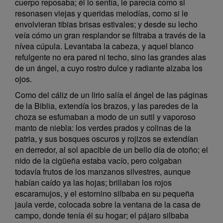
cuerpo reposaba; él lo sentía, le parecía como si
resonasen viejas y queridas melodías, como si le
envolvieran tibias brisas estivales; y desde su lecho
veía cómo un gran resplandor se filtraba a través de la
nívea cúpula. Levantaba la cabeza, y aquel blanco
refulgente no era pared ni techo, sino las grandes alas
de un ángel, a cuyo rostro dulce y radiante alzaba los
ojos.
Como del cáliz de un lirio salía el ángel de las páginas
de la Biblia, extendía los brazos, y las paredes de la
choza se esfumaban a modo de un sutil y vaporoso
manto de niebla: los verdes prados y colinas de la
patria, y sus bosques oscuros y rojizos se extendían
en derredor, al sol apacible de un bello día de otoño; el
nido de la cigüeña estaba vacío, pero colgaban
todavía frutos de los manzanos silvestres, aunque
habían caído ya las hojas; brillaban los rojos
escaramujos, y el estornino silbaba en su pequeña
jaula verde, colocada sobre la ventana de la casa de
campo, donde tenía él su hogar; el pájaro silbaba