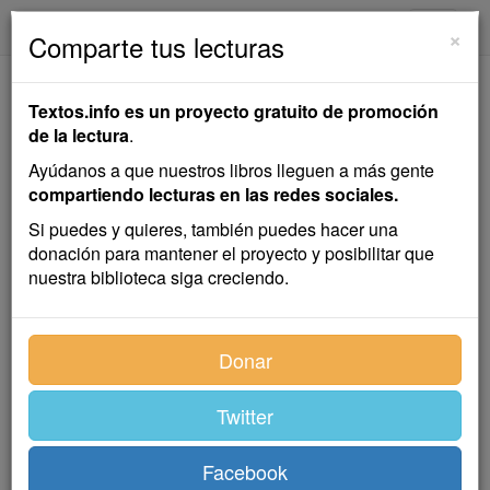
textos.info
Navega
×
Comparte tus lecturas
En el Mar Remoto
Textos.info es un proyecto gratuito de promoción
de la lectura
.
Hans Christian Andersen
Ayúdanos a que nuestros libros lleguen a más gente
compartiendo lecturas en las redes sociales.
Cuento infantil
Si puedes y quieres, también puedes hacer una
donación para mantener el proyecto y posibilitar que
nuestra biblioteca siga creciendo.
Varios grandes barcos habían sido enviados a las
regiones del Polo Norte para descubrir los límites más
septentrionales entre la tierra y el mar, e investigar
Donar
hasta dónde podían avanzar los hombres en aquellos
parajes. Llevaban ya mucho tiempo abriéndose paso
Twitter
por entre la niebla y los hielos, y sus tripulaciones
habían tenido que sufrir muchas penalidades. Ahora
había llegado el invierno y desaparecido el sol;
Facebook
durante muchas, muchas semanas, reinó la noche