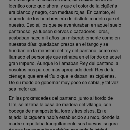
idéntico corte que ahora, y que el color de la cigüeña
era blanco y negro, con medias rojas. En cambio, el
atuendo de los hombres era de distinto modelo que el
nuestro. Eso sí, los que se aventuraban en aquel suelo
pantanoso, ya fuesen siervos o cazadores libres,
acababan hace mil años tan miserablemente como en
nuestros días: quedaban presos en el fango y se
hundían en la mansión del rey del pantano, como era
llamado el personaje que reinaba en el fondo de aquel
gran imperio. Aunque lo llamaban Rey del pantano, a
nosotros nos parece más apropiado decir Rey de la
ciénaga, que era el título que le daban las cigüeñas.
De su modo de gobernar muy poco se sabía, y tal vez
sea mejor así.
En las proximidades del pantano, junto al fiordo de
Lim, se alzaba la casa de madera del vikingo, con
bodega de mampostería, torre y tres pisos. En el
tejado, la cigüeña había establecido su nido, donde la
madre empollaba tranquilamente sus huevos, segura
de que los pequeños saldrían con toda felicidad.