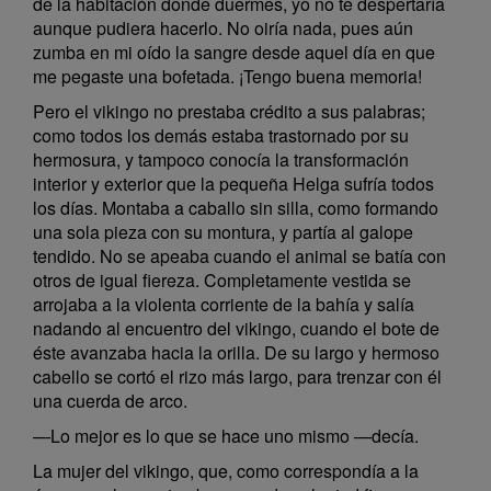
de la habitación donde duermes, yo no te despertaría
aunque pudiera hacerlo. No oiría nada, pues aún
zumba en mi oído la sangre desde aquel día en que
me pegaste una bofetada. ¡Tengo buena memoria!
Pero el vikingo no prestaba crédito a sus palabras;
como todos los demás estaba trastornado por su
hermosura, y tampoco conocía la transformación
interior y exterior que la pequeña Helga sufría todos
los días. Montaba a caballo sin silla, como formando
una sola pieza con su montura, y partía al galope
tendido. No se apeaba cuando el animal se batía con
otros de igual fiereza. Completamente vestida se
arrojaba a la violenta corriente de la bahía y salía
nadando al encuentro del vikingo, cuando el bote de
éste avanzaba hacia la orilla. De su largo y hermoso
cabello se cortó el rizo más largo, para trenzar con él
una cuerda de arco.
—Lo mejor es lo que se hace uno mismo —decía.
La mujer del vikingo, que, como correspondía a la