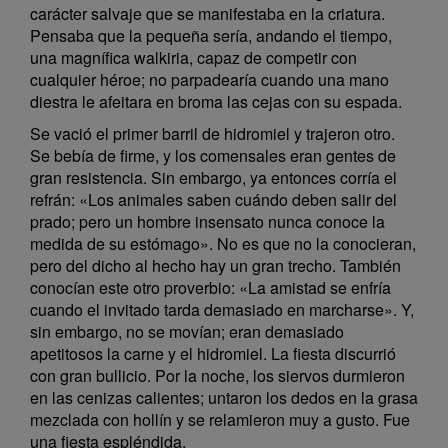
carácter salvaje que se manifestaba en la criatura.
Pensaba que la pequeña sería, andando el tiempo,
una magnífica walkiria, capaz de competir con
cualquier héroe; no parpadearía cuando una mano
diestra le afeitara en broma las cejas con su espada.
Se vació el primer barril de hidromiel y trajeron otro.
Se bebía de firme, y los comensales eran gentes de
gran resistencia. Sin embargo, ya entonces corría el
refrán: «Los animales saben cuándo deben salir del
prado; pero un hombre insensato nunca conoce la
medida de su estómago». No es que no la conocieran,
pero del dicho al hecho hay un gran trecho. También
conocían este otro proverbio: «La amistad se enfría
cuando el invitado tarda demasiado en marcharse». Y,
sin embargo, no se movían; eran demasiado
apetitosos la carne y el hidromiel. La fiesta discurrió
con gran bullicio. Por la noche, los siervos durmieron
en las cenizas calientes; untaron los dedos en la grasa
mezclada con hollín y se relamieron muy a gusto. Fue
una fiesta espléndida.