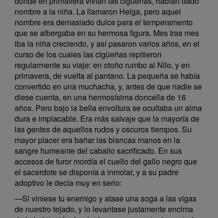
donde en primavera vivían las cigüeñas, habían dado
nombre a la niña. La llamaron Helga, pero aquel
nombre era demasiado dulce para el temperamento
que se albergaba en su hermosa figura. Mes tras mes
iba la niña creciendo, y así pasaron varios años, en el
curso de los cuales las cigüeñas repitieron
regularmente su viaje: en otoño rumbo al Nilo, y en
primavera, de vuelta al pantano. La pequeña se había
convertido en una muchacha, y, antes de que nadie se
diese cuenta, en una hermosísima doncella de 16
años. Pero bajo la bella envoltura se ocultaba un alma
dura e implacable. Era más salvaje que la mayoría de
las gentes de aquellos rudos y oscuros tiempos. Su
mayor placer era bañar las blancas manos en la
sangre humeante del caballo sacrificado. En sus
accesos de furor mordía el cuello del gallo negro que
el sacerdote se disponía a inmolar, y a su padre
adoptivo le decía muy en serio:
—Si viniese tu enemigo y atase una soga a las vigas
de nuestro tejado, y lo levantase justamente encima