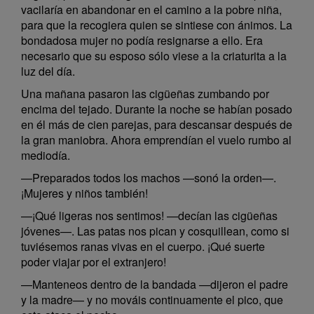
vacilaría en abandonar en el camino a la pobre niña,
para que la recogiera quien se sintiese con ánimos. La
bondadosa mujer no podía resignarse a ello. Era
necesario que su esposo sólo viese a la criaturita a la
luz del día.
Una mañana pasaron las cigüeñas zumbando por
encima del tejado. Durante la noche se habían posado
en él más de cien parejas, para descansar después de
la gran maniobra. Ahora emprendían el vuelo rumbo al
mediodía.
—Preparados todos los machos —sonó la orden—.
¡Mujeres y niños también!
—¡Qué ligeras nos sentimos! —decían las cigüeñas
jóvenes—. Las patas nos pican y cosquillean, como si
tuviésemos ranas vivas en el cuerpo. ¡Qué suerte
poder viajar por el extranjero!
—Manteneos dentro de la bandada —dijeron el padre
y la madre— y no mováis continuamente el pico, que