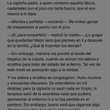
La cigüeña padre, a quien contaron aquella fábula,
castañeteó con el pico con tanta fuerza, que el eco
resonó a lo lejos.
—¡Mentira y perfidia! —exclamó—. Me entran ganas
de traspasarles el pecho con el pico.
—¡Sí, para rompértelo! —replicó la madre—. ¡Lo guapo
que quedarías! Mejor será que pienses en ti y después
en tu familia. ¿Qué te importan los demás?
—Sin embargo, mañana me pondré al borde del
tragaluz de la cúpula, cuando se reúnan los sabios y
eruditos para tratar del estado del enfermo. Tal vez de
este modo se acercarán algo a la verdad.
Y los sabios y eruditos se congregaron. Hubo muchos
y elocuentes discursos. Se extendieron en mil
detalles; pero la cigüeña no sacó nada en limpio, ni
tampoco salió de la asamblea nada que pudiera
aprovechar al enfermo ni a la hija perdida en el
pantano. Sin embargo, bueno será que oigamos algo.
¡Tantas cosas hay que oír en este mundo!