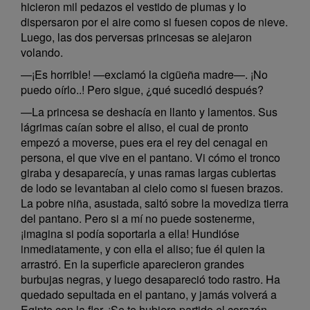
hicieron mil pedazos el vestido de plumas y lo
dispersaron por el aire como si fuesen copos de nieve.
Luego, las dos perversas princesas se alejaron
volando.
—¡Es horrible! —exclamó la cigüeña madre—. ¡No
puedo oírlo..! Pero sigue, ¿qué sucedió después?
—La princesa se deshacía en llanto y lamentos. Sus
lágrimas caían sobre el aliso, el cual de pronto
empezó a moverse, pues era el rey del cenagal en
persona, el que vive en el pantano. Vi cómo el tronco
giraba y desaparecía, y unas ramas largas cubiertas
de lodo se levantaban al cielo como si fuesen brazos.
La pobre niña, asustada, saltó sobre la movediza tierra
del pantano. Pero si a mí no puede sostenerme,
¡imagina si podía soportarla a ella! Hundióse
inmediatamente, y con ella el aliso; fue él quien la
arrastró. En la superficie aparecieron grandes
burbujas negras, y luego desapareció todo rastro. Ha
quedado sepultada en el pantano, y jamás volverá a
Egipto con la flor. ¡Se te hubiera partido el corazón,