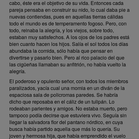
cabo, éste era el objetivo de su vida. Entonces cada
pareja pensaba en construir su nido, lo cual daba pie a
nuevas contiendas, pues en aquellas tierras cálidas
todo el mundo es de temperamento fogoso. Pero, con
todo, reinaba la alegría, y los viejos, sobre todo,
estaban muy satisfechos. A los ojos de los padres está
bien cuanto hacen los hijos. Salía el sol todos los días
abundaba la comida, sólo había que pensar en
divertirse y pasarlo bien. Pero al rico palacio del que
las cigüeñas llamaban su anfitrión, no había vuelto la
alegría.
El poderoso y opulento señor, con todos los miembros
paralizados, yacía cual una momia en un diván de la
espaciosa sala de policromas paredes. Se habría
dicho que reposaba en el cáliz de un tulipán. Lo
rodeaban parientes y amigos. No estaba muerto, pero
tampoco podía decirse que estuviera vivo. Seguía sin
llegar la salvadora flor del pantano nórdico, en cuya
busca había partido aquella que más lo quería. Su
joven y hermosa hija, que había emprendido el vuelo