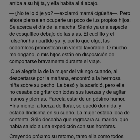
arriba a su hijita, y ella habita allá abajo.
—¿No te lo dije yo? —exclamó mamá cigüeña—. Pero
ahora piensa en ocuparte un poco de tus propios hijos.
Se acerca el día de la marcha. Siento ya una especie
de cosquilleo debajo de las alas. El cuclillo y el
ruiseñor han partido ya, y, por lo que oigo, las
codornices pronostican un viento favorable. O mucho
me engaño, o mis hijos están en disposición de
comportarse bravamente durante el viaje.
¡Qué alegría la de la mujer del vikingo cuando, al
despertarse por la mañana, encontró a la hermosa
niña sobre su pecho! La besó y la acarició, pero ella
no cesaba de gritar con todas sus fuerzas y de agitar
manos y piernas. Parecía estar de un pésimo humor.
Finalmente, a fuerza de llorar, se quedó dormida, y
estaba lindísima en su sueño. La mujer estaba loca de
contenta. Sólo deseaba que regresara su marido, que
había salido a una expedición con sus hombres.
Creyendo próximo su retorno, tanto ella como todos