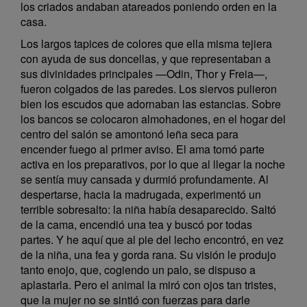
los criados andaban atareados poniendo orden en la
casa.
Los largos tapices de colores que ella misma tejiera
con ayuda de sus doncellas, y que representaban a
sus divinidades principales —Odin, Thor y Freia—,
fueron colgados de las paredes. Los siervos pulieron
bien los escudos que adornaban las estancias. Sobre
los bancos se colocaron almohadones, en el hogar del
centro del salón se amontonó leña seca para
encender fuego al primer aviso. El ama tomó parte
activa en los preparativos, por lo que al llegar la noche
se sentía muy cansada y durmió profundamente. Al
despertarse, hacia la madrugada, experimentó un
terrible sobresalto: la niña había desaparecido. Saltó
de la cama, encendió una tea y buscó por todas
partes. Y he aquí que al pie del lecho encontró, en vez
de la niña, una fea y gorda rana. Su visión le produjo
tanto enojo, que, cogiendo un palo, se dispuso a
aplastarla. Pero el animal la miró con ojos tan tristes,
que la mujer no se sintió con fuerzas para darle