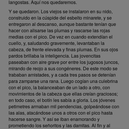
langostas. Aquí nos quedaremos.
Y se quedaron. Los viejos se instalaron en su nido,
construido en la cúspide del esbelto minarete, y se
entregaron al descanso, aunque bastante tenían que
hacer con alisarse las plumas y rascarse las rojas
medias con el pico. De vez en cuando extendían el
cuello, y, saludando gravemente, levantaban la
cabeza, de frente elevada y finas plumas. En sus ojos
pardos brillaba la inteligencia. Las jovencitas
paseaban con aire grave por entre los jugosos juncos,
mirando de reojo a sus congéneres. De este modo se
trababan amistades, y a cada tres pasos se detenían
para zamparse una rana. Luego cogían una culebrina
con el pico, la balanceaban de un lado a otro, con
movimientos de la cabeza que ellas creían graciosos;
en todo caso, el botín les sabía a gloria. Los jóvenes
petimetres armaban mil pendencias, golpeándose con
las alas, atacándose unos a otros con el pico hasta
hacerse sangre. Y así se iban enamorando y
prometiendo los señoritos y las damitas. Al fin y al