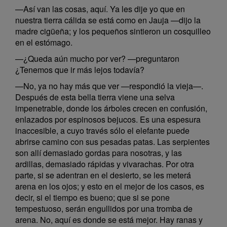
—Así van las cosas, aquí. Ya les dije yo que en
nuestra tierra cálida se está como en Jauja —dijo la
madre cigüeña; y los pequeños sintieron un cosquilleo
en el estómago.
—¿Queda aún mucho por ver? —preguntaron
¿Tenemos que ir más lejos todavía?
—No, ya no hay más que ver —respondió la vieja—.
Después de esta bella tierra viene una selva
impenetrable, donde los árboles crecen en confusión,
enlazados por espinosos bejucos. Es una espesura
inaccesible, a cuyo través sólo el elefante puede
abrirse camino con sus pesadas patas. Las serpientes
son allí demasiado gordas para nosotras, y las
ardillas, demasiado rápidas y vivarachas. Por otra
parte, si se adentran en el desierto, se les meterá
arena en los ojos; y esto en el mejor de los casos, es
decir, si el tiempo es bueno; que si se pone
tempestuoso, serán engullidos por una tromba de
arena. No, aquí es donde se está mejor. Hay ranas y