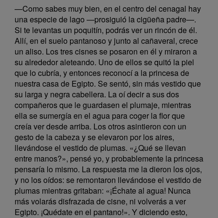
—Como sabes muy bien, en el centro del cenagal hay
una especie de lago —prosiguió la cigüeña padre—.
Si te levantas un poquitín, podrás ver un rincón de él.
Allí, en el suelo pantanoso y junto al cañaveral, crece
un aliso. Los tres cisnes se posaron en él y miraron a
su alrededor aleteando. Uno de ellos se quitó la piel
que lo cubría, y entonces reconocí a la princesa de
nuestra casa de Egipto. Se sentó, sin más vestido que
su larga y negra cabellera. La oí decir a sus dos
compañeros que le guardasen el plumaje, mientras
ella se sumergía en el agua para coger la flor que
creía ver desde arriba. Los otros asintieron con un
gesto de la cabeza y se elevaron por los aires,
llevándose el vestido de plumas. «¿Qué se llevan
entre manos?», pensé yo, y probablemente la princesa
pensaría lo mismo. La respuesta me la dieron los ojos,
y no los oídos: se remontaron llevándose el vestido de
plumas mientras gritaban: «¡Échate al agua! Nunca
más volarás disfrazada de cisne, ni volverás a ver
Egipto. ¡Quédate en el pantano!». Y diciendo esto,