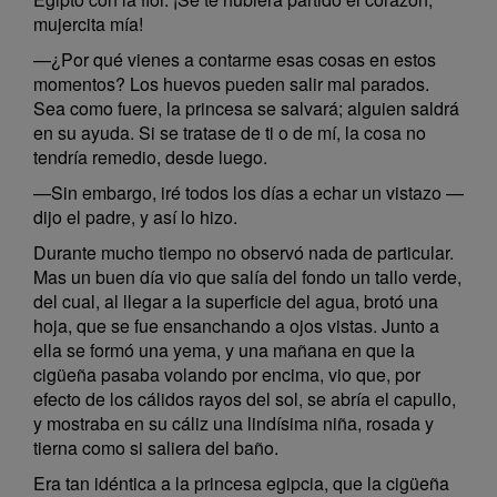
mujercita mía!
—¿Por qué vienes a contarme esas cosas en estos
momentos? Los huevos pueden salir mal parados.
Sea como fuere, la princesa se salvará; alguien saldrá
en su ayuda. Si se tratase de ti o de mí, la cosa no
tendría remedio, desde luego.
—Sin embargo, iré todos los días a echar un vistazo —
dijo el padre, y así lo hizo.
Durante mucho tiempo no observó nada de particular.
Mas un buen día vio que salía del fondo un tallo verde,
del cual, al llegar a la superficie del agua, brotó una
hoja, que se fue ensanchando a ojos vistas. Junto a
ella se formó una yema, y una mañana en que la
cigüeña pasaba volando por encima, vio que, por
efecto de los cálidos rayos del sol, se abría el capullo,
y mostraba en su cáliz una lindísima niña, rosada y
tierna como si saliera del baño.
Era tan idéntica a la princesa egipcia, que la cigüeña