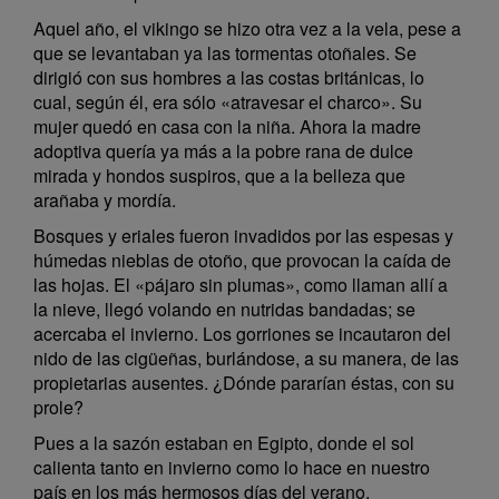
Aquel año, el vikingo se hizo otra vez a la vela, pese a
que se levantaban ya las tormentas otoñales. Se
dirigió con sus hombres a las costas británicas, lo
cual, según él, era sólo «atravesar el charco». Su
mujer quedó en casa con la niña. Ahora la madre
adoptiva quería ya más a la pobre rana de dulce
mirada y hondos suspiros, que a la belleza que
arañaba y mordía.
Bosques y eriales fueron invadidos por las espesas y
húmedas nieblas de otoño, que provocan la caída de
las hojas. El «pájaro sin plumas», como llaman allí a
la nieve, llegó volando en nutridas bandadas; se
acercaba el invierno. Los gorriones se incautaron del
nido de las cigüeñas, burlándose, a su manera, de las
propietarias ausentes. ¿Dónde pararían éstas, con su
prole?
Pues a la sazón estaban en Egipto, donde el sol
calienta tanto en invierno como lo hace en nuestro
país en los más hermosos días del verano.