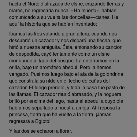
hacia el Norte disfrazada de cisne, cruzando tierras y
mares, no regresaría nunca. «Ha muerto», habían
comunicado a su vuelta las doncellas—cisnes. He
aquí la historia que se habían inventado:
Íbamos las tres volando a gran altura, cuando nos
descubrió un cazador y nos disparó una flecha, que
hirió a nuestra amiguita. Ésta, entonando su canción
de despedida, cayó lentamente como un cisne
moribundo al lago del bosque. La enterramos en la
orilla, bajo un aromático abedul. Pero la hemos
vengado. Pusimos fuego bajo el ala de la golondrina
que construía su nido en el techo de cañas del
cazador. El fuego prendió, y toda la casa fue pasto de
las llamas. El cazador murió abrasado, y la hoguera
brilló por encima del lago, hasta el abedul a cuyo pie
habíamos sepultado a nuestra amiga. Allí reposa la
princesa, tierra que ha vuelto a la tierra. ¡Jamás
regresará a Egipto!
Y las dos se echaron a llorar.