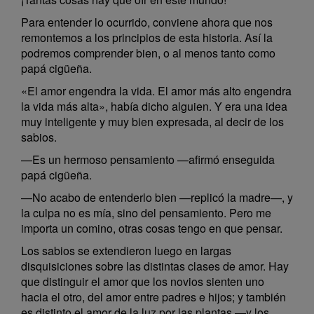
Para entender lo ocurrido, conviene ahora que nos
remontemos a los principios de esta historia. Así la
podremos comprender bien, o al menos tanto como
papá cigüeña.
«El amor engendra la vida. El amor más alto engendra
la vida más alta», había dicho alguien. Y era una idea
muy inteligente y muy bien expresada, al decir de los
sabios.
—Es un hermoso pensamiento —afirmó enseguida
papá cigüeña.
—No acabo de entenderlo bien —replicó la madre—, y
la culpa no es mía, sino del pensamiento. Pero me
importa un comino, otras cosas tengo en que pensar.
Los sabios se extendieron luego en largas
disquisiciones sobre las distintas clases de amor. Hay
que distinguir el amor que los novios sienten uno
hacia el otro, del amor entre padres e hijos; y también
es distinto el amor de la luz por las plantas —y los