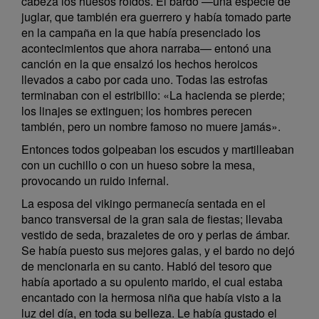
cabeza los huesos roídos. El bardo —una especie de
juglar, que también era guerrero y había tomado parte
en la campaña en la que había presenciado los
acontecimientos que ahora narraba— entonó una
canción en la que ensalzó los hechos heroicos
llevados a cabo por cada uno. Todas las estrofas
terminaban con el estribillo: «La hacienda se pierde;
los linajes se extinguen; los hombres perecen
también, pero un nombre famoso no muere jamás».
Entonces todos golpeaban los escudos y martilleaban
con un cuchillo o con un hueso sobre la mesa,
provocando un ruido infernal.
La esposa del vikingo permanecía sentada en el
banco transversal de la gran sala de fiestas; llevaba
vestido de seda, brazaletes de oro y perlas de ámbar.
Se había puesto sus mejores galas, y el bardo no dejó
de mencionarla en su canto. Habló del tesoro que
había aportado a su opulento marido, el cual estaba
encantado con la hermosa niña que había visto a la
luz del día, en toda su belleza. Le había gustado el