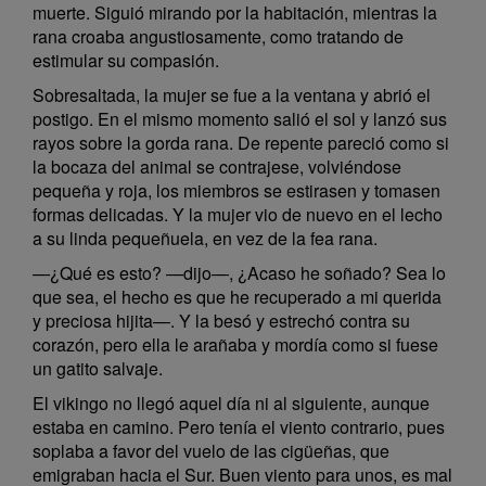
muerte. Siguió mirando por la habitación, mientras la
rana croaba angustiosamente, como tratando de
estimular su compasión.
Sobresaltada, la mujer se fue a la ventana y abrió el
postigo. En el mismo momento salió el sol y lanzó sus
rayos sobre la gorda rana. De repente pareció como si
la bocaza del animal se contrajese, volviéndose
pequeña y roja, los miembros se estirasen y tomasen
formas delicadas. Y la mujer vio de nuevo en el lecho
a su linda pequeñuela, en vez de la fea rana.
—¿Qué es esto? —dijo—, ¿Acaso he soñado? Sea lo
que sea, el hecho es que he recuperado a mi querida
y preciosa hijita—. Y la besó y estrechó contra su
corazón, pero ella le arañaba y mordía como si fuese
un gatito salvaje.
El vikingo no llegó aquel día ni al siguiente, aunque
estaba en camino. Pero tenía el viento contrario, pues
soplaba a favor del vuelo de las cigüeñas, que
emigraban hacia el Sur. Buen viento para unos, es mal