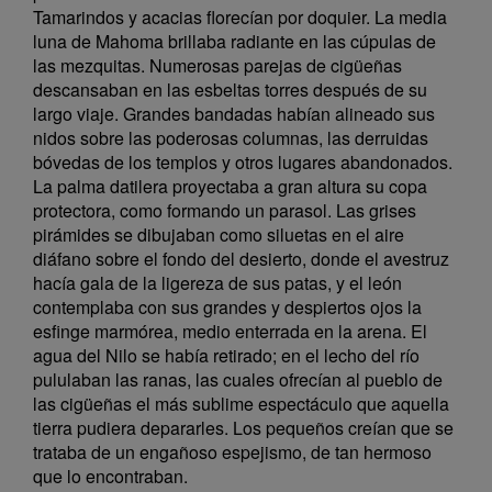
Tamarindos y acacias florecían por doquier. La media
luna de Mahoma brillaba radiante en las cúpulas de
las mezquitas. Numerosas parejas de cigüeñas
descansaban en las esbeltas torres después de su
largo viaje. Grandes bandadas habían alineado sus
nidos sobre las poderosas columnas, las derruidas
bóvedas de los templos y otros lugares abandonados.
La palma datilera proyectaba a gran altura su copa
protectora, como formando un parasol. Las grises
pirámides se dibujaban como siluetas en el aire
diáfano sobre el fondo del desierto, donde el avestruz
hacía gala de la ligereza de sus patas, y el león
contemplaba con sus grandes y despiertos ojos la
esfinge marmórea, medio enterrada en la arena. El
agua del Nilo se había retirado; en el lecho del río
pululaban las ranas, las cuales ofrecían al pueblo de
las cigüeñas el más sublime espectáculo que aquella
tierra pudiera depararles. Los pequeños creían que se
trataba de un engañoso espejismo, de tan hermoso
que lo encontraban.