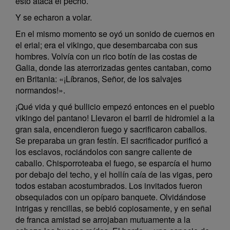
esto ataca el pecho.
Y se echaron a volar.
En el mismo momento se oyó un sonido de cuernos en
el erial; era el vikingo, que desembarcaba con sus
hombres. Volvía con un rico botín de las costas de
Galia, donde las aterrorizadas gentes cantaban, como
en Britania: «¡Líbranos, Señor, de los salvajes
normandos!».
¡Qué vida y qué bullicio empezó entonces en el pueblo
vikingo del pantano! Llevaron el barril de hidromiel a la
gran sala, encendieron fuego y sacrificaron caballos.
Se preparaba un gran festín. El sacrificador purificó a
los esclavos, rociándolos con sangre caliente de
caballo. Chisporroteaba el fuego, se esparcía el humo
por debajo del techo, y el hollín caía de las vigas, pero
todos estaban acostumbrados. Los invitados fueron
obsequiados con un opíparo banquete. Olvidándose
intrigas y rencillas, se bebió copiosamente, y en señal
de franca amistad se arrojaban mutuamente a la