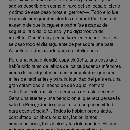
sabios describieron cómo el rayo del sol besa el cieno
y cómo de este beso brota el germen—. Todo ello fue
expuesto con grandes alardes de erudición, hasta el
extremo de que la cigüeña padre fue incapaz de
seguir el hilo del discurso, y no digamos ya de
repetirlo. Quedó muy pensativo y, entonando los ojos,
se pasó todo el día siguiente de pie sobre una pata.
Aquello era demasiado para su inteligencia.
Pero una cosa entendió papá cigüeña, una cosa que
había oído tanto de labios de los ciudadanos inferiores
como de los signatarios más encopetados: que para
miles de habitantes y para la totalidad del país era una
gran calamidad el hecho de que aquel hombre
estuviese enfermo sin esperanzas de restablecerse.
Sería una suerte y una bendición el que recuperase la
salud. «Pero, ¿dónde crece la flor que posee virtud
para devolvérsela?». Todos lo habían preguntado,
consultado los libros eruditos, las brillantes
constelaciones, los vientos y las intemperies. Habían
echado mano de todos los medios posibles, y