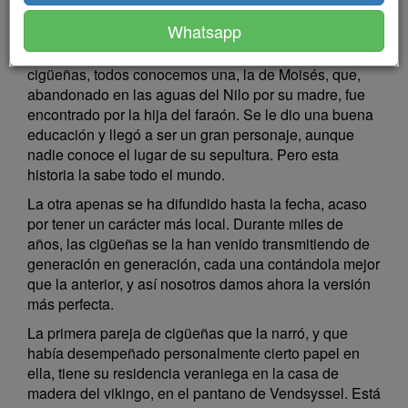
cuentos más enjundiosos, y sobre todo les gusta oír
Whatsapp
historias de la familia. De las dos leyendas más largas
y antiguas que se han conservado en el reino de las
cigüeñas, todos conocemos una, la de Moisés, que,
abandonado en las aguas del Nilo por su madre, fue
encontrado por la hija del faraón. Se le dio una buena
educación y llegó a ser un gran personaje, aunque
nadie conoce el lugar de su sepultura. Pero esta
historia la sabe todo el mundo.
La otra apenas se ha difundido hasta la fecha, acaso
por tener un carácter más local. Durante miles de
años, las cigüeñas se la han venido transmitiendo de
generación en generación, cada una contándola mejor
que la anterior, y así nosotros damos ahora la versión
más perfecta.
La primera pareja de cigüeñas que la narró, y que
había desempeñado personalmente cierto papel en
ella, tiene su residencia veraniega en la casa de
madera del vikingo, en el pantano de Vendsyssel. Está