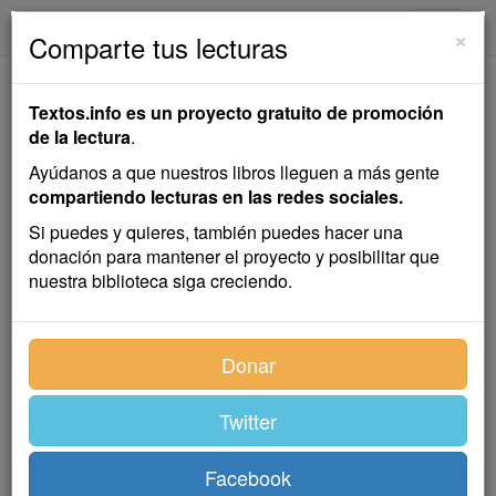
textos.info
Navega
×
Comparte tus lecturas
La Hija del Rey del
Textos.info es un proyecto gratuito de promoción
Pantano
de la lectura
.
Ayúdanos a que nuestros libros lleguen a más gente
Hans Christian Andersen
compartiendo lecturas en las redes sociales.
Si puedes y quieres, también puedes hacer una
donación para mantener el proyecto y posibilitar que
Cuento infantil
nuestra biblioteca siga creciendo.
Las cigüeñas cuentan muchísimas leyendas a sus
Donar
pequeños, y todas ellas suceden en el pantano o el
cenagal. Generalmente son historias adaptadas a su
edad y a la capacidad de su inteligencia. Las crías
Twitter
más pequeñas se extasían cuando se les dice:
«¡Cribel, crabel, plurremurre!». Lo encuentran
Facebook
divertidísimo, pero las que son algo mayores reclaman