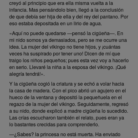
creyó al principio que era ella misma vuelta a la
infancia. Mas pensándolo bien, llegó a la conclusión
de que debía ser hija de ella y del rey del pantano. Por
eso estaba depositada en un lirio de agua.
«Aquí no puede quedarse —pensó la cigüeña—. En
mi nido somos ya demasiados, pero se me ocurre una
idea. La mujer del vikingo no tiene hijos, y ¡cuántas
veces ha suspirado por tener uno! Dicen de mí que
traigo los niños pequeños; pues esta vez voy a hacerlo
en serio. Llevaré la niña a la esposa del vikingo. ¡Qué
alegría tendrá!».
Y la cigüeña cogió la criatura y se echó a volar hacia
la casa de madera. Con el pico abrió un agujero en el
hueco de la ventana y depositó la pequeñuela en el
regazo de la mujer del vikingo. Seguidamente, regresó
a su nido, donde explicó a madre cigüeña lo sucedido.
Las crías escucharon también el relato, pues eran ya
lo bastantes crecidas para comprenderlo.
—¿Sabes? la princesa no está muerta. Ha enviado