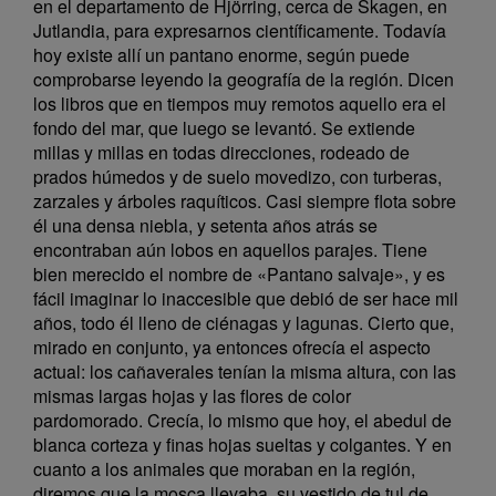
en el departamento de Hjörring, cerca de Skagen, en
Jutlandia, para expresarnos científicamente. Todavía
hoy existe allí un pantano enorme, según puede
comprobarse leyendo la geografía de la región. Dicen
los libros que en tiempos muy remotos aquello era el
fondo del mar, que luego se levantó. Se extiende
millas y millas en todas direcciones, rodeado de
prados húmedos y de suelo movedizo, con turberas,
zarzales y árboles raquíticos. Casi siempre flota sobre
él una densa niebla, y setenta años atrás se
encontraban aún lobos en aquellos parajes. Tiene
bien merecido el nombre de «Pantano salvaje», y es
fácil imaginar lo inaccesible que debió de ser hace mil
años, todo él lleno de ciénagas y lagunas. Cierto que,
mirado en conjunto, ya entonces ofrecía el aspecto
actual: los cañaverales tenían la misma altura, con las
mismas largas hojas y las flores de color
pardomorado. Crecía, lo mismo que hoy, el abedul de
blanca corteza y finas hojas sueltas y colgantes. Y en
cuanto a los animales que moraban en la región,
diremos que la mosca llevaba, su vestido de tul de