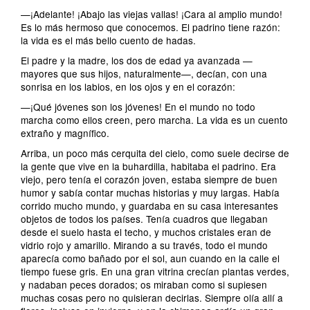
—¡Adelante! ¡Abajo las viejas vallas! ¡Cara al amplio mundo!
Es lo más hermoso que conocemos. El padrino tiene razón:
la vida es el más bello cuento de hadas.
El padre y la madre, los dos de edad ya avanzada —
mayores que sus hijos, naturalmente—, decían, con una
sonrisa en los labios, en los ojos y en el corazón:
—¡Qué jóvenes son los jóvenes! En el mundo no todo
marcha como ellos creen, pero marcha. La vida es un cuento
extraño y magnífico.
Arriba, un poco más cerquita del cielo, como suele decirse de
la gente que vive en la buhardilla, habitaba el padrino. Era
viejo, pero tenía el corazón joven, estaba siempre de buen
humor y sabía contar muchas historias y muy largas. Había
corrido mucho mundo, y guardaba en su casa interesantes
objetos de todos los países. Tenía cuadros que llegaban
desde el suelo hasta el techo, y muchos cristales eran de
vidrio rojo y amarillo. Mirando a su través, todo el mundo
aparecía como bañado por el sol, aun cuando en la calle el
tiempo fuese gris. En una gran vitrina crecían plantas verdes,
y nadaban peces dorados; os miraban como si supiesen
muchas cosas pero no quisieran decirlas. Siempre olía allí a