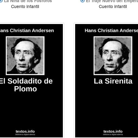
La Niña de los Fósforos
El Traje Nuevo del Emper
Cuento infantil
Cuento infantil