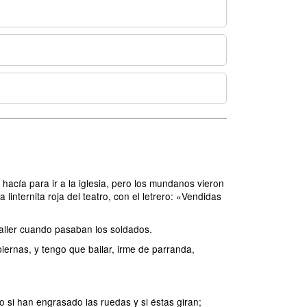
acía para ir a la iglesia, pero los mundanos vieron
 linternita roja del teatro, con el letrero: «Vendidas
taller cuando pasaban los soldados.
iernas, y tengo que bailar, irme de parranda,
o si han engrasado las ruedas y si éstas giran;