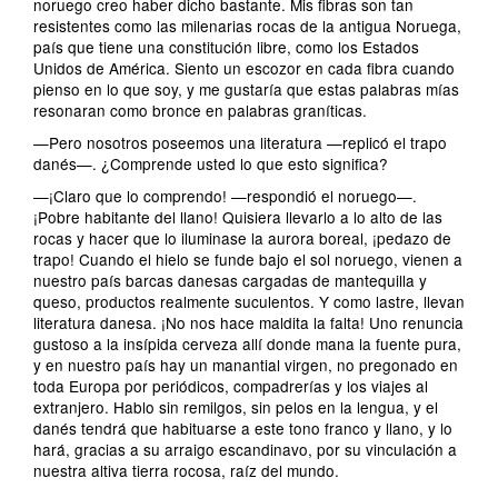
noruego creo haber dicho bastante. Mis fibras son tan
resistentes como las milenarias rocas de la antigua Noruega,
país que tiene una constitución libre, como los Estados
Unidos de América. Siento un escozor en cada fibra cuando
pienso en lo que soy, y me gustaría que estas palabras mías
resonaran como bronce en palabras graníticas.
—Pero nosotros poseemos una literatura —replicó el trapo
danés—. ¿Comprende usted lo que esto significa?
—¡Claro que lo comprendo! —respondió el noruego—.
¡Pobre habitante del llano! Quisiera llevarlo a lo alto de las
rocas y hacer que lo iluminase la aurora boreal, ¡pedazo de
trapo! Cuando el hielo se funde bajo el sol noruego, vienen a
nuestro país barcas danesas cargadas de mantequilla y
queso, productos realmente suculentos. Y como lastre, llevan
literatura danesa. ¡No nos hace maldita la falta! Uno renuncia
gustoso a la insípida cerveza allí donde mana la fuente pura,
y en nuestro país hay un manantial virgen, no pregonado en
toda Europa por periódicos, compadrerías y los viajes al
extranjero. Hablo sin remilgos, sin pelos en la lengua, y el
danés tendrá que habituarse a este tono franco y llano, y lo
hará, gracias a su arraigo escandinavo, por su vinculación a
nuestra altiva tierra rocosa, raíz del mundo.