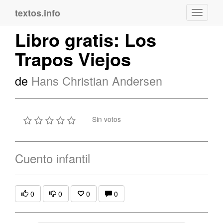
textos.info
Navega
Libro gratis: Los
Trapos Viejos
de
Hans Christian Andersen
Sin votos
Cuento infantil
0
0
0
0