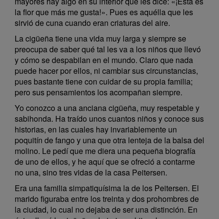
mayores hay algo en su interior que les dice: «¡Esta es
la flor que más me gusta!». Pues es aquélla que les
sirvió de cuna cuando eran criaturas del aire.
La cigüeña tiene una vida muy larga y siempre se
preocupa de saber qué tal les va a los niños que llevó
y cómo se despabilan en el mundo. Claro que nada
puede hacer por ellos, ni cambiar sus circunstancias,
pues bastante tiene con cuidar de su propia familia;
pero sus pensamientos los acompañan siempre.
Yo conozco a una anciana cigüeña, muy respetable y
sabihonda. Ha traído unos cuantos niños y conoce sus
historias, en las cuales hay invariablemente un
poquitín de fango y una que otra lenteja de la balsa del
molino. Le pedí que me diera una pequeña biografía
de uno de ellos, y he aquí que se ofreció a contarme
no una, sino tres vidas de la casa Peitersen.
Era una familia simpatiquísima la de los Peitersen. El
marido figuraba entre los treinta y dos prohombres de
la ciudad, lo cual no dejaba de ser una distinción. En