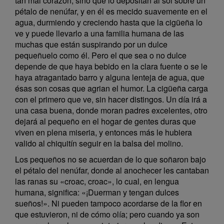
tan mal corazón, sino que lo depositan al sol sobre un
pétalo de nenúfar, y en él es mecido suavemente en el
agua, durmiendo y creciendo hasta que la cigüeña lo
ve y puede llevarlo a una familia humana de las
muchas que están suspirando por un dulce
pequeñuelo como él. Pero el que sea o no dulce
depende de que haya bebido en la clara fuente o se le
haya atragantado barro y alguna lenteja de agua, que
ésas son cosas que agrian el humor. La cigüeña carga
con el primero que ve, sin hacer distingos. Un día irá a
una casa buena, donde moran padres excelentes, otro
dejará al pequeño en el hogar de gentes duras que
viven en plena miseria, y entonces más le hubiera
valido al chiquitín seguir en la balsa del molino.
Los pequeños no se acuerdan de lo que soñaron bajo
el pétalo del nenúfar, donde al anochecer les cantaban
las ranas su «croac, croac», lo cual, en lengua
humana, significa: «¡Duerman y tengan dulces
sueños!». Ni pueden tampoco acordarse de la flor en
que estuvieron, ni de cómo olía; pero cuando ya son