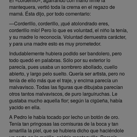
El «corderillo», agarrando con mano firme la
mantequera, vertió toda la crema en el regazo de
mamá. Ésta dijo, por todo comentario:
—Corderillo, corderillo, ¡qué atolondrado eres,
corderillo mío! Pero lo que es voluntad, el niño la tenía,
y su madre lo reconocía. Voluntad demuestra carácter,
y para una madre esto es muy prometedor.
Indudablemente hubiera podido ser bandolero, pero
todo quedó en palabras. Sólo por su exterior lo
parecía, pues usaba un sombrero abollado, cuello
abierto, y largo pelo suelto. Quería ser artista, pero no
tenía de ello más que el traje, y encima parecía un
malvavisco. Todas las figuras que dibujaba parecían
otros tantos malvaviscos, de puro larguiruchas. Le
gustaba mucho aquella flor; según la cigüeña, había
yacido en ella.
A Pedro le había tocado por lecho un botón de oro.
Tenía tan pringosas las comisuras de la boca y tan
amarilla la piel, que se hubiera dicho que haciéndole