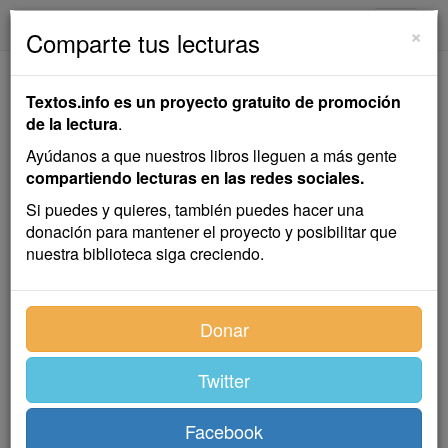
textos.info
Navega
×
Comparte tus lecturas
Pedro, Perico y Pedrín
Textos.info es un proyecto gratuito de promoción
de la lectura
.
Hans Christian Andersen
Ayúdanos a que nuestros libros lleguen a más gente
compartiendo lecturas en las redes sociales.
Cuento infantil
Si puedes y quieres, también puedes hacer una
donación para mantener el proyecto y posibilitar que
nuestra biblioteca siga creciendo.
¡Es asombroso lo que saben los niños hoy en día! Uno
ya casi no sabe qué es lo que ellos no saben. Eso de
que la cigüeña los sacó muy pequeños del pozo o de
Donar
la balsa del molino y los llevó a sus padres, es una
historia tan anticuada, que ya ninguno la cree, a pesar
Twitter
de que es la verdad pura.
Pero, ¿cómo van a parar los pequeñuelos a la balsa o
Facebook
al pozo? Eso no lo saben todos, pero algunos sí. Si en