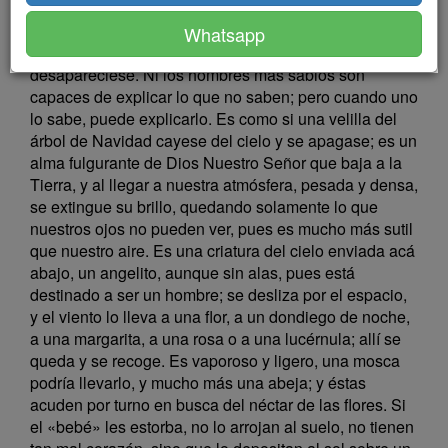
una noche estrellada te has entretenido en contemplar
el cielo, habrás visto caer estrellas fugaces. Parece
Whatsapp
exactamente como si una estrella cayera y
desapareciese. Ni los hombres más sabios son
capaces de explicar lo que no saben; pero cuando uno
lo sabe, puede explicarlo. Es como si una velilla del
árbol de Navidad cayese del cielo y se apagase; es un
alma fulgurante de Dios Nuestro Señor que baja a la
Tierra, y al llegar a nuestra atmósfera, pesada y densa,
se extingue su brillo, quedando solamente lo que
nuestros ojos no pueden ver, pues es mucho más sutil
que nuestro aire. Es una criatura del cielo enviada acá
abajo, un angelito, aunque sin alas, pues está
destinado a ser un hombre; se desliza por el espacio,
y el viento lo lleva a una flor, a un dondiego de noche,
a una margarita, a una rosa o a una lucérnula; allí se
queda y se recoge. Es vaporoso y ligero, una mosca
podría llevarlo, y mucho más una abeja; y éstas
acuden por turno en busca del néctar de las flores. Si
el «bebé» les estorba, no lo arrojan al suelo, no tienen