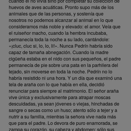
cuando él no vivía sino por completar su colección de
huevos de aves acuáticas. Pronto supo más de los
animales que de las personas, y sostenía que
nosotros no podemos alcanzar al animal en lo que
consideramos más noble y elevado: el amor. Veía que
el ruiseñor macho, cuando la hembra incubaba,
permanecía toda la noche a su lado, cantándole:
«¡cluc, cluc si, lo, lo, li!». Nunca Pedrín habría sido
capaz de tamaña abnegación. Cuando la madre
cigüeña estaba en el nido con sus pequeños, el padre
permanecía de pie sobre una pata en la parhilera del
tejado, sin moverse en toda la noche. Pedrín no lo
habría resistido ni una hora. Y un día que examinó una
tela de araña con lo que había en ella, decidió
renunciar para siempre al matrimonio. El señor araña
vive única y exclusivamente para atrapar moscas
descuidadas, ya sean jóvenes o viejas, hinchadas de
sangre o secas como un huso; atento sólo a tejer y a
nutrir a su familia, mientras la señora vive nada más
que para el padre. Lo devora de puro enamorada, se
zampa su corazón, su cabeza y abdomen; sólo sus