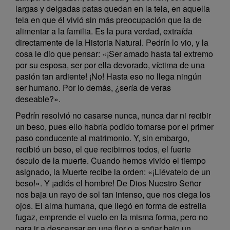
largas y delgadas patas quedan en la tela, en aquella
tela en que él vivió sin más preocupación que la de
alimentar a la familia. Es la pura verdad, extraída
directamente de la Historia Natural. Pedrín lo vio, y la
cosa le dio que pensar: «¡Ser amado hasta tal extremo
por su esposa, ser por ella devorado, víctima de una
pasión tan ardiente! ¡No! Hasta eso no llega ningún
ser humano. Por lo demás, ¿sería de veras
deseable?».
Pedrín resolvió no casarse nunca, nunca dar ni recibir
un beso, pues ello habría podido tomarse por el primer
paso conducente al matrimonio. Y, sin embargo,
recibió un beso, el que recibimos todos, el fuerte
ósculo de la muerte. Cuando hemos vivido el tiempo
asignado, la Muerte recibe la orden: «¡Llévatelo de un
beso!». Y ¡adiós el hombre! De Dios Nuestro Señor
nos baja un rayo de sol tan intenso, que nos ciega los
ojos. El alma humana, que llegó en forma de estrella
fugaz, emprende el vuelo en la misma forma, pero no
para ir a descansar en una flor o a soñar bajo un