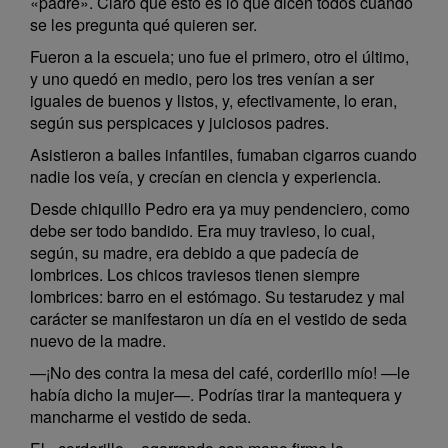
«padre». Claro que esto es lo que dicen todos cuando
se les pregunta qué quieren ser.
Fueron a la escuela; uno fue el primero, otro el último,
y uno quedó en medio, pero los tres venían a ser
iguales de buenos y listos, y, efectivamente, lo eran,
según sus perspicaces y juiciosos padres.
Asistieron a bailes infantiles, fumaban cigarros cuando
nadie los veía, y crecían en ciencia y experiencia.
Desde chiquillo Pedro era ya muy pendenciero, como
debe ser todo bandido. Era muy travieso, lo cual,
según, su madre, era debido a que padecía de
lombrices. Los chicos traviesos tienen siempre
lombrices: barro en el estómago. Su testarudez y mal
carácter se manifestaron un día en el vestido de seda
nuevo de la madre.
—¡No des contra la mesa del café, corderillo mío! —le
había dicho la mujer—. Podrías tirar la mantequera y
mancharme el vestido de seda.