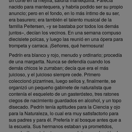
un corte en la mejilla, saldría mantequilla. Parecía
nacido para mantequera, y habría podido ser su propio
anuncio; pero en el fondo, en lo más íntimo de su ser,
era basurero; era también el talento musical de la
familia Peitersen, «y se bastaba por todos los demás
juntos», decían los vecinos. En una semana compuso
diecisiete polcas, y luego las reunió en una ópera para
trompeta y carraca. ¡Señores, qué hermosura!
Pedrín era blanco y rojo, menudo y ordinario; procedía
de una margarita. Nunca se defendía cuando los
demás chicos le zurraban; decía que era el más
juicioso, y el juicioso siempre cede. Primero
coleccionó pizarrines, luego sellos y, finalmente, se
organizó un pequeño gabinete de naturalista que
contenía el esqueleto de un gasterósteo, tres ratones
ciegos de nacimiento guardados en alcohol, y un topo
disecado. Pedrín tenía aptitudes para la Ciencia y ojo
para la Naturaleza, lo cual era muy satisfactorio para
sus padres y para él. Prefería ir al bosque antes que a
la escuela. Sus hermanos estaban ya prometidos,