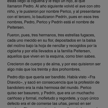
éstas llegó la cigüeña y le trajo un hijo, al que
llamaron Pedro. Al año siguiente volvió el ave con otro
niño, y le pusieron por nombre Perico, y al presentarse
con el tercero, lo bautizaron Pedrín, pues en esos tres
nombres, Pedro, Perico y Pedrín está el nombre de
Peitersen.
Fueron, pues, tres hermanos, tres estrellas fugaces,
cada uno mecido en su flor, depositados en la balsa
del molino bajo la hoja de nenúfar y recogidos por la
cigüeña y por ella llevados a la familia Peitersen,
aquellos que viven en la esquina, como bien sabes.
Crecieron de cuerpo y de alma, y por eso quisieron ser
algo más que los treinta y dos prohombres.
Pedro dijo que quería ser bandido. Había visto «Fra
Diavolo», y sacó en consecuencia que la profesión de
bandolero era la más hermosa del mundo. Perico
quiso ser basurero, y Pedrín, que era un muchacho
cariñoso y formal, mofletudo y regordete, y cuyo único
defecto era el de comerse las uñas, pensó en ser