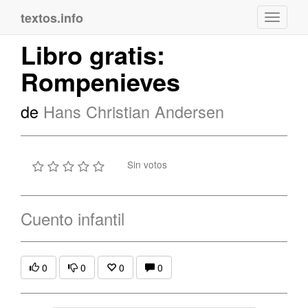
textos.info
Navega
Libro gratis:
Rompenieves
de
Hans Christian Andersen
Sin votos
Cuento infantil
0
0
0
0