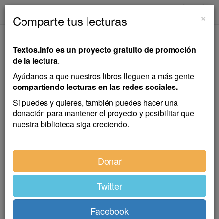
textos.info
Navega
×
Comparte tus lecturas
El Agua de la Vida
Textos.info es un proyecto gratuito de promoción
de la lectura
.
Hermanos Grimm
Ayúdanos a que nuestros libros lleguen a más gente
compartiendo lecturas en las redes sociales.
Cuento infantil
Si puedes y quieres, también puedes hacer una
donación para mantener el proyecto y posibilitar que
nuestra biblioteca siga creciendo.
Hubo una vez un rey que enfermó gravemente. No
había nada que le aliviara ni calmara su dolor.
Después de mucho deliberar, los sabios decidieron
Donar
que sólo podría curarle el agua de la vida, tan difícil de
encontrar que no se conocía a nadie que lo hubiera
Twitter
logrado. Este rey tenía tres hijos, el mayor de los
cuales decidió partir en busca de la exótica medicina.
— Sin duda, si logro que mejore, mi padre me
Facebook
premiará generosamente. — Pensaba, pues le