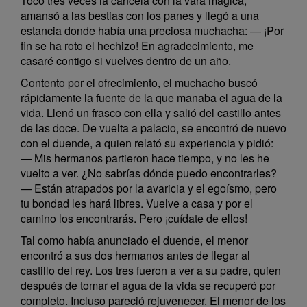
Tocó tres veces la cancela con la vara mágica,
amansó a las bestias con los panes y llegó a una
estancia donde había una preciosa muchacha: — ¡Por
fin se ha roto el hechizo! En agradecimiento, me
casaré contigo si vuelves dentro de un año.
Contento por el ofrecimiento, el muchacho buscó
rápidamente la fuente de la que manaba el agua de la
vida. Llenó un frasco con ella y salió del castillo antes
de las doce. De vuelta a palacio, se encontró de nuevo
con el duende, a quien relató su experiencia y pidió:
— Mis hermanos partieron hace tiempo, y no les he
vuelto a ver. ¿No sabrías dónde puedo encontrarles?
— Están atrapados por la avaricia y el egoísmo, pero
tu bondad les hará libres. Vuelve a casa y por el
camino los encontrarás. Pero ¡cuídate de ellos!
Tal como había anunciado el duende, el menor
encontró a sus dos hermanos antes de llegar al
castillo del rey. Los tres fueron a ver a su padre, quien
después de tomar el agua de la vida se recuperó por
completo. Incluso pareció rejuvenecer. El menor de los