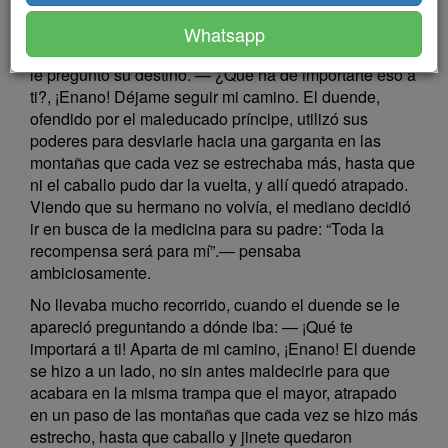
importaba más el oro que la salud de su padre.
Whatsapp
En su camino encontró a un pequeño hombrecillo que
le preguntó su destino. — ¿Qué ha de importarte eso a
ti?, ¡Enano! Déjame seguir mi camino. El duende,
ofendido por el maleducado príncipe, utilizó sus
poderes para desviarle hacia una garganta en las
montañas que cada vez se estrechaba más, hasta que
ni el caballo pudo dar la vuelta, y allí quedó atrapado.
Viendo que su hermano no volvía, el mediano decidió
ir en busca de la medicina para su padre: “Toda la
recompensa será para mí”.— pensaba
ambiciosamente.
No llevaba mucho recorrido, cuando el duende se le
apareció preguntando a dónde iba: — ¡Qué te
importará a ti! Aparta de mi camino, ¡Enano! El duende
se hizo a un lado, no sin antes maldecirle para que
acabara en la misma trampa que el mayor, atrapado
en un paso de las montañas que cada vez se hizo más
estrecho, hasta que caballo y jinete quedaron