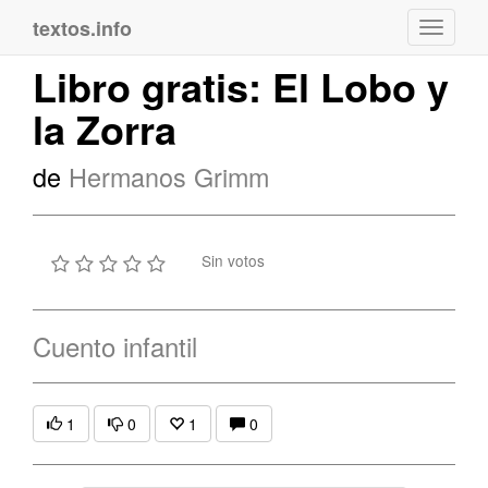
textos.info
Navega
Libro gratis: El Lobo y
la Zorra
de
Hermanos Grimm
Sin votos
Cuento infantil
1
0
1
0