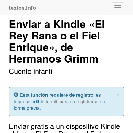
textos.info
Navega
Enviar a Kindle «El
Rey Rana o el Fiel
Enrique», de
Hermanos Grimm
Cuento infantil
Cerr
×
Atención:
Esta función requiere de registro
: es
imprescindible
identificarse
o
registrarse
de
forma previa.
Enviar gratis a un dispositivo Kindle