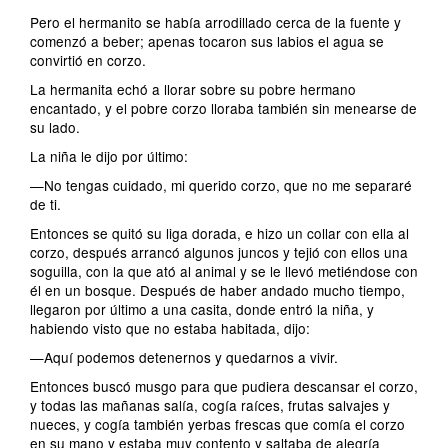
Pero el hermanito se había arrodillado cerca de la fuente y
comenzó a beber; apenas tocaron sus labios el agua se
convirtió en corzo.
La hermanita echó a llorar sobre su pobre hermano
encantado, y el pobre corzo lloraba también sin menearse de
su lado.
La niña le dijo por último:
—No tengas cuidado, mi querido corzo, que no me separaré
de ti.
Entonces se quitó su liga dorada, e hizo un collar con ella al
corzo, después arrancó algunos juncos y tejió con ellos una
soguilla, con la que ató al animal y se le llevó metiéndose con
él en un bosque. Después de haber andado mucho tiempo,
llegaron por último a una casita, donde entró la niña, y
habiendo visto que no estaba habitada, dijo:
—Aquí podemos detenernos y quedarnos a vivir.
Entonces buscó musgo para que pudiera descansar el corzo,
y todas las mañanas salía, cogía raíces, frutas salvajes y
nueces, y cogía también yerbas frescas que comía el corzo
en su mano y estaba muy contento y saltaba de alegría