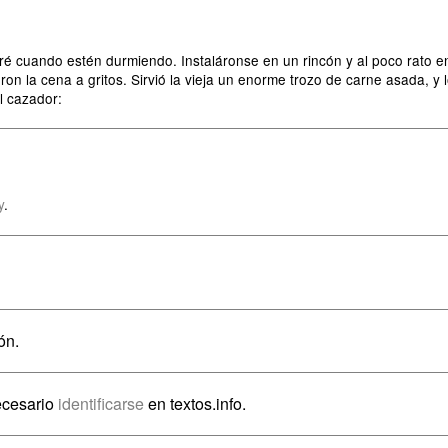
aré cuando estén durmiendo. Instaláronse en un rincón y al poco rato 
on la cena a gritos. Sirvió la vieja un enorme trozo de carne asada, y l
al cazador:
y
.
ón.
ecesario
identificarse
en textos.info.