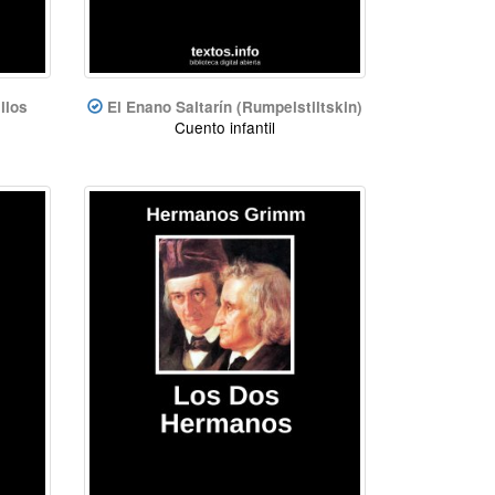
llos
El Enano Saltarín (Rumpelstiltskin)
Cuento infantil