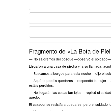
Fragmento de «La Bota de Piel
— No saldremos del bosque —observó el soldado—; ma
Llegaron a una casa de piedra y, a su llamada, acudi
— Buscamos albergue para esta noche —dijo el sold
— Aquí no podéis quedaros —respondió la mujer—. Es
estáis perdidos.
— No llegarán las cosas tan lejos —replicó el sold
quedo.
El cazador se resistía a quedarse; pero el soldado l