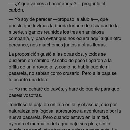
— ¿Y qué vamos a hacer ahora? —preguntó el
carbón.
— Yo soy de parecer —propuso la alubia—, que
puesto que tuvimos la buena fortuna de escapar de la
muerte, sigamos reunidos los tres en amistosa
compañía, y, para evitar que nos ocurra aquí algún otro
percance, nos marchemos juntos a otras tierras.
La proposición gustó a las otras dos, y todos se
pusieron en camino. Al cabo de poco llegaron a la
orilla de un arroyuelo, y, como no había puente ni
pasarela, no sabían como cruzarlo. Pero a la paja se
le ocurrió una idea:
— Yo me echaré de través, y haré de puente para que
paséis vosotras.
Tendióse la paja de orilla a orilla, y el ascua, que por
naturaleza era fogosa, apresuróse a aventurarse por la
nueva pasarela. Pero cuando estuvo en la mitad,
oyendo el murmullo del agua bajo sus pies, sintió
miedo y se paró, sin atreverse a dar un paso más. La