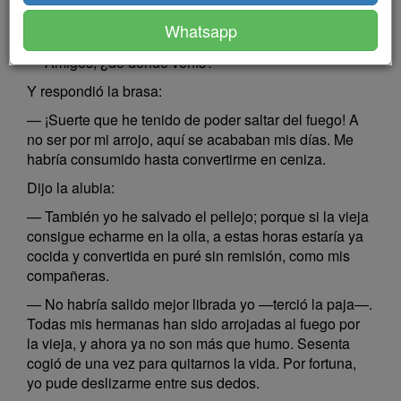
lado de otras dos. Abrió entonces la conversación la
Whatsapp
paja:
— Amigos, ¿de dónde venís?
Y respondió la brasa:
— ¡Suerte que he tenido de poder saltar del fuego! A
no ser por mi arrojo, aquí se acababan mis días. Me
habría consumido hasta convertirme en ceniza.
Dijo la alubia:
— También yo he salvado el pellejo; porque si la vieja
consigue echarme en la olla, a estas horas estaría ya
cocida y convertida en puré sin remisión, como mis
compañeras.
— No habría salido mejor librada yo —terció la paja—.
Todas mis hermanas han sido arrojadas al fuego por
la vieja, y ahora ya no son más que humo. Sesenta
cogió de una vez para quitarnos la vida. Por fortuna,
yo pude deslizarme entre sus dedos.