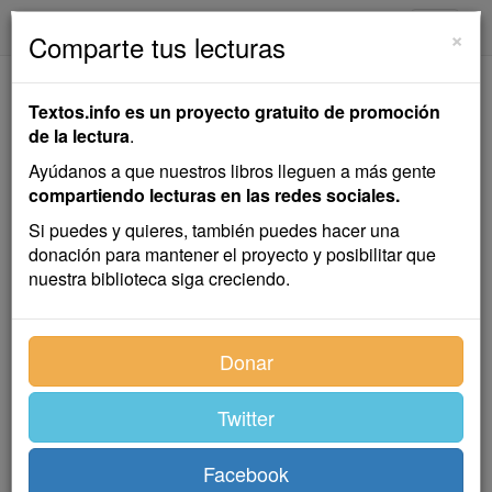
textos.info
Navega
×
Comparte tus lecturas
La Paja, la Brasa y la
Textos.info es un proyecto gratuito de promoción
Alubia
de la lectura
.
Ayúdanos a que nuestros libros lleguen a más gente
Hermanos Grimm
compartiendo lecturas en las redes sociales.
Si puedes y quieres, también puedes hacer una
donación para mantener el proyecto y posibilitar que
Cuento infantil
nuestra biblioteca siga creciendo.
Vivía en un pueblo una anciana que, habiendo
Donar
recogido un plato de alubias, se disponía a cocerlas.
Preparó fuego en el hogar y, para que ardiera más
deprisa, lo encendió con un puñado de paja. Al echar
Twitter
las alubias en el puchero, se le cayó una sin que ella
lo advirtiera, y fue a parar al suelo, junto a una brizna
Facebook
de paja. A poco, una ascua saltó del hogar y cayó al