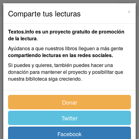
textos.info
Navega
×
Comparte tus lecturas
Los Tres Ramos
Textos.info es un proyecto gratuito de promoción
Verdes
de la lectura
.
Ayúdanos a que nuestros libros lleguen a más gente
Hermanos Grimm
compartiendo lecturas en las redes sociales.
Si puedes y quieres, también puedes hacer una
donación para mantener el proyecto y posibilitar que
Cuento infantil
nuestra biblioteca siga creciendo.
Había una vez un ermitaño que vivía en un bosque al
Donar
pie de una montaña; pasaba el tiempo rezando y
haciendo buenas obras, y todas las tardes llevaba por
penitencia dos cubos grandes de agua desde la
Twitter
ladera hasta la cumbre de la montaña, para regar las
plantas y dar de beber a los animales, pues reinaba en
Facebook
aquella altura un aire tan fuerte que todo lo secaba, y