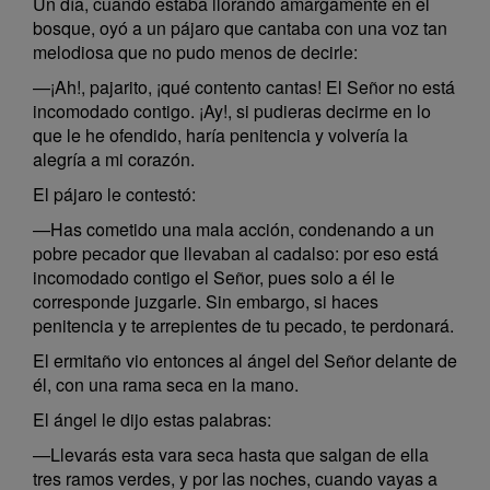
Un día, cuando estaba llorando amargamente en el
bosque, oyó a un pájaro que cantaba con una voz tan
melodiosa que no pudo menos de decirle:
—¡Ah!, pajarito, ¡qué contento cantas! El Señor no está
incomodado contigo. ¡Ay!, si pudieras decirme en lo
que le he ofendido, haría penitencia y volvería la
alegría a mi corazón.
El pájaro le contestó:
—Has cometido una mala acción, condenando a un
pobre pecador que llevaban al cadalso: por eso está
incomodado contigo el Señor, pues solo a él le
corresponde juzgarle. Sin embargo, si haces
penitencia y te arrepientes de tu pecado, te perdonará.
El ermitaño vio entonces al ángel del Señor delante de
él, con una rama seca en la mano.
El ángel le dijo estas palabras:
—Llevarás esta vara seca hasta que salgan de ella
tres ramos verdes, y por las noches, cuando vayas a