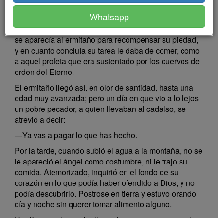
los pájaros, que huían en aquel desierto de la
Whatsapp
presencia del hombre, buscaban en vano agua que
beber con sus perspicaces ojos. Un ángel del Señor
se aparecía al ermitaño para recompensar su piedad,
y en cuanto concluía su tarea le daba de comer, como
a aquel profeta que era sustentado por los cuervos de
orden del Eterno.
El ermitaño llegó así, en olor de santidad, hasta una
edad muy avanzada; pero un día en que vio a lo lejos
un pobre pecador, a quien llevaban al cadalso, se
atrevió a decir:
—Ya vas a pagar lo que has hecho.
Por la tarde, cuando subió el agua a la montaña, no se
le apareció el ángel como costumbre, ni le trajo su
comida. Atemorizado, inquirió en el fondo de su
corazón en lo que podía haber ofendido a Dios, y no
podía descubrirlo. Postrose en tierra y estuvo orando
día y noche sin querer tomar alimento alguno.