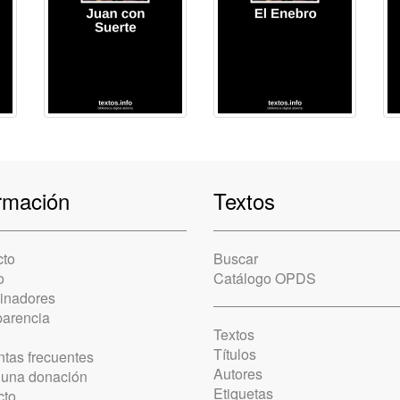
rmación
Textos
cto
Buscar
o
Catálogo OPDS
cinadores
parencia
Textos
Títulos
tas frecuentes
Autores
 una donación
Etiquetas
cto