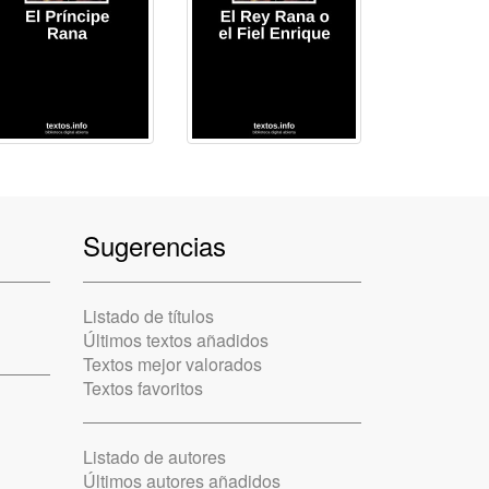
Sugerencias
Listado de títulos
Últimos textos añadidos
Textos mejor valorados
Textos favoritos
Listado de autores
Últimos autores añadidos