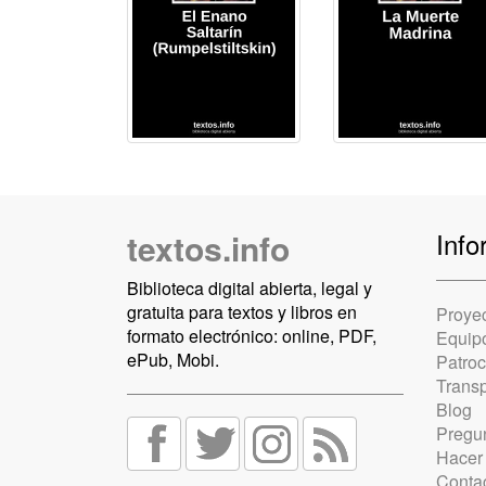
textos.info
Info
Biblioteca digital abierta, legal y
gratuita para textos y libros en
Proye
formato electrónico: online, PDF,
Equip
ePub, Mobi.
Patro
Trans
Blog
Pregun
Hacer
Conta