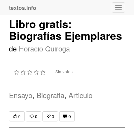
textos.info
Navega
Libro gratis:
Biografías Ejemplares
de
Horacio Quiroga
Sin votos
Ensayo
,
Biografia
,
Articulo
0
0
0
0