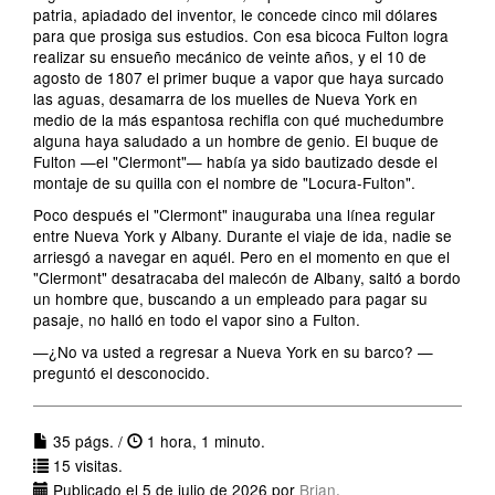
patria, apiadado del inventor, le concede cinco mil dólares
para que prosiga sus estudios. Con esa bicoca Fulton logra
realizar su ensueño mecánico de veinte años, y el 10 de
agosto de 1807 el primer buque a vapor que haya surcado
las aguas, desamarra de los muelles de Nueva York en
medio de la más espantosa rechifla con qué muchedumbre
alguna haya saludado a un hombre de genio. El buque de
Fulton —el "Clermont"— había ya sido bautizado desde el
montaje de su quilla con el nombre de "Locura-Fulton".
Poco después el "Clermont" inauguraba una línea regular
entre Nueva York y Albany. Durante el viaje de ida, nadie se
arriesgó a navegar en aquél. Pero en el momento en que el
"Clermont" desatracaba del malecón de Albany, saltó a bordo
un hombre que, buscando a un empleado para pagar su
pasaje, no halló en todo el vapor sino a Fulton.
—¿No va usted a regresar a Nueva York en su barco? —
preguntó el desconocido.
35 págs. /
1 hora, 1 minuto.
15 visitas.
Publicado el 5 de julio de 2026 por
Brian
.