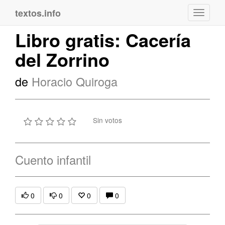
textos.info
Navega
Libro gratis: Cacería
del Zorrino
de
Horacio Quiroga
Sin votos
Cuento infantil
0
0
0
0