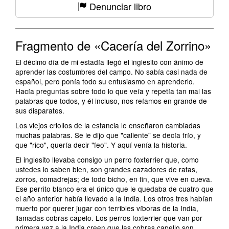
Denunciar libro
Fragmento de «Cacería del Zorrino»
El décimo día de mi estadía llegó el inglesito con ánimo de
aprender las costumbres del campo. No sabía casi nada de
español, pero ponía todo su entusiasmo en aprenderlo.
Hacía preguntas sobre todo lo que veía y repetía tan mal las
palabras que todos, y él incluso, nos reíamos en grande de
sus disparates.
Los viejos criollos de la estancia le enseñaron cambiadas
muchas palabras. Se le dijo que "caliente" se decía frío, y
que "rico", quería decir "feo". Y aquí venía la historia.
El inglesito llevaba consigo un perro foxterrier que, como
ustedes lo saben bien, son grandes cazadores de ratas,
zorros, comadrejas; de todo bicho, en fin, que vive en cueva.
Ese perrito blanco era el único que le quedaba de cuatro que
el año anterior había llevado a la India. Los otros tres habían
muerto por querer jugar con terribles víboras de la India,
llamadas cobras capelo. Los perros foxterrier que van por
primera vez a la India creen que las cobras capello son