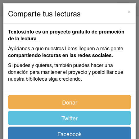
textos.info
Navega
×
Comparte tus lecturas
El Tonel de
Textos.info es un proyecto gratuito de promoción
Amontillado
de la lectura
.
Ayúdanos a que nuestros libros lleguen a más gente
Horacio Quiroga
compartiendo lecturas en las redes sociales.
Si puedes y quieres, también puedes hacer una
donación para mantener el proyecto y posibilitar que
Cuento
nuestra biblioteca siga creciendo.
Poe dice que, habiendo soportado del mejor modo
Donar
posible las mil injusticias de Fortunato, juró vengarse
cuando éste llegó al terreno de los insultos. Y nos
cuenta cómo en una noche de carnaval le emparedó
Twitter
vivo, a pesar del ruido que hacía Fortunato con sus
cascabeles.
Facebook