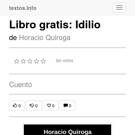
textos.info
Navega
Libro gratis: Idilio
de
Horacio Quiroga
Sin votos
Cuento
0
0
0
0