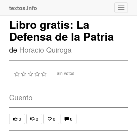
textos.info
Navega
Libro gratis: La
Defensa de la Patria
de
Horacio Quiroga
Sin votos
Cuento
0
0
0
0