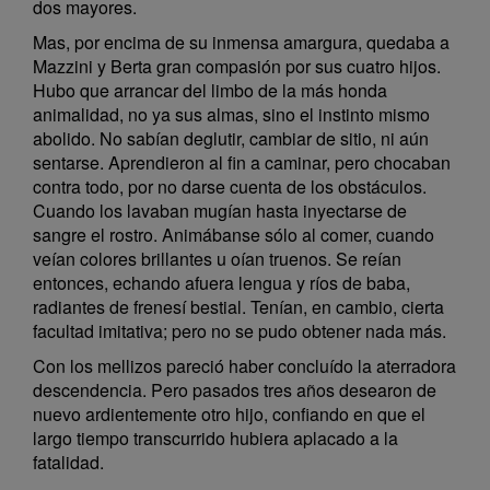
dos mayores.
Mas, por encima de su inmensa amargura, quedaba a
Mazzini y Berta gran compasión por sus cuatro hijos.
Hubo que arrancar del limbo de la más honda
animalidad, no ya sus almas, sino el instinto mismo
abolido. No sabían deglutir, cambiar de sitio, ni aún
sentarse. Aprendieron al fin a caminar, pero chocaban
contra todo, por no darse cuenta de los obstáculos.
Cuando los lavaban mugían hasta inyectarse de
sangre el rostro. Animábanse sólo al comer, cuando
veían colores brillantes u oían truenos. Se reían
entonces, echando afuera lengua y ríos de baba,
radiantes de frenesí bestial. Tenían, en cambio, cierta
facultad imitativa; pero no se pudo obtener nada más.
Con los mellizos pareció haber concluído la aterradora
descendencia. Pero pasados tres años desearon de
nuevo ardientemente otro hijo, confiando en que el
largo tiempo transcurrido hubiera aplacado a la
fatalidad.