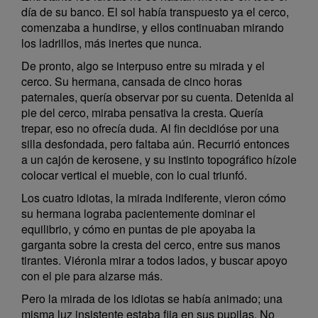
día de su banco. El sol había transpuesto ya el cerco,
comenzaba a hundirse, y ellos continuaban mirando
los ladrillos, más inertes que nunca.
De pronto, algo se interpuso entre su mirada y el
cerco. Su hermana, cansada de cinco horas
paternales, quería observar por su cuenta. Detenida al
pie del cerco, miraba pensativa la cresta. Quería
trepar, eso no ofrecía duda. Al fin decidióse por una
silla desfondada, pero faltaba aún. Recurrió entonces
a un cajón de kerosene, y su instinto topográfico hízole
colocar vertical el mueble, con lo cual triunfó.
Los cuatro idiotas, la mirada indiferente, vieron cómo
su hermana lograba pacientemente dominar el
equilibrio, y cómo en puntas de pie apoyaba la
garganta sobre la cresta del cerco, entre sus manos
tirantes. Viéronla mirar a todos lados, y buscar apoyo
con el pie para alzarse más.
Pero la mirada de los idiotas se había animado; una
misma luz insistente estaba fija en sus pupilas. No