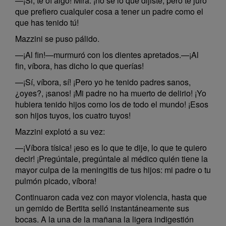
—¡Si, te oí algo! Mira: ¡no sé lo que dijiste; pero te juro
que prefiero cualquier cosa a tener un padre como el
que has tenido tú!
Mazzini se puso pálido.
—¡Al fin!—murmuró con los dientes apretados.—¡Al
fin, víbora, has dicho lo que querías!
—¡Sí, víbora, sí! ¡Pero yo he tenido padres sanos,
¿oyes?, ¡sanos! ¡Mi padre no ha muerto de delirio! ¡Yo
hubiera tenido hijos como los de todo el mundo! ¡Esos
son hijos tuyos, los cuatro tuyos!
Mazzini explotó a su vez:
—¡Víbora tísica! ¡eso es lo que te dije, lo que te quiero
decir! ¡Pregúntale, pregúntale al médico quién tiene la
mayor culpa de la meningitis de tus hijos: mi padre o tu
pulmón picado, víbora!
Continuaron cada vez con mayor violencia, hasta que
un gemido de Bertita selló instantáneamente sus
bocas. A la una de la mañana la ligera indigestión