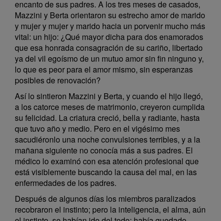
encanto de sus padres. A los tres meses de casados,
Mazzini y Berta orientaron su estrecho amor de marido
y mujer y mujer y marido hacia un porvenir mucho más
vital: un hijo: ¿Qué mayor dicha para dos enamorados
que esa honrada consagración de su cariño, libertado
ya del vil egoísmo de un mutuo amor sin fin ninguno y,
lo que es peor para el amor mismo, sin esperanzas
posibles de renovación?
Así lo sintieron Mazzini y Berta, y cuando el hijo llegó,
a los catorce meses de matrimonio, creyeron cumplida
su felicidad. La criatura creció, bella y radiante, hasta
que tuvo año y medio. Pero en el vigésimo mes
sacudiéronlo una noche convulsiones terribles, y a la
mañana siguiente no conocía más a sus padres. El
médico lo examinó con esa atención profesional que
está visiblemente buscando la causa del mal, en las
enfermedades de los padres.
Después de algunos días los miembros paralizados
recobraron el instinto; pero la inteligencia, el alma, aún
el instinto, se habían ido del todo; había quedado