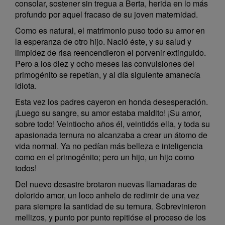
consolar, sostener sin tregua a Berta, herida en lo más
profundo por aquel fracaso de su joven maternidad.
Como es natural, el matrimonio puso todo su amor en
la esperanza de otro hijo. Nació éste, y su salud y
limpidez de risa reencendieron el porvenir extinguido.
Pero a los diez y ocho meses las convulsiones del
primogénito se repetían, y al día siguiente amanecía
idiota.
Esta vez los padres cayeron en honda desesperación.
¡Luego su sangre, su amor estaba maldito! ¡Su amor,
sobre todo! Veintiocho años él, veintidós ella, y toda su
apasionada ternura no alcanzaba a crear un átomo de
vida normal. Ya no pedían más belleza e inteligencia
como en el primogénito; pero un hijo, un hijo como
todos!
Del nuevo desastre brotaron nuevas llamadaras de
dolorido amor, un loco anhelo de redimir de una vez
para siempre la santidad de su ternura. Sobrevinieron
mellizos, y punto por punto repitióse el proceso de los