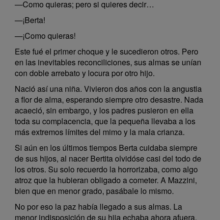
—Como quieras; pero si quieres decir…
—¡Berta!
—¡Como quieras!
Este fué el primer choque y le sucedieron otros. Pero
en las inevitables reconciliciones, sus almas se unían
con doble arrebato y locura por otro hijo.
Nació así una niña. Vivieron dos años con la angustia
a flor de alma, esperando siempre otro desastre. Nada
acaeció, sin embargo, y los padres pusieron en ella
toda su complacencia, que la pequeña llevaba a los
más extremos límites del mimo y la mala crianza.
Si aún en los últimos tiempos Berta cuidaba siempre
de sus hijos, al nacer Bertita olvidóse casi del todo de
los otros. Su solo recuerdo la horrorizaba, como algo
atroz que la hubieran obligado a cometer. A Mazzini,
bien que en menor grado, pasábale lo mismo.
No por eso la paz había llegado a sus almas. La
menor indisposición de su hija echaba ahora afuera,