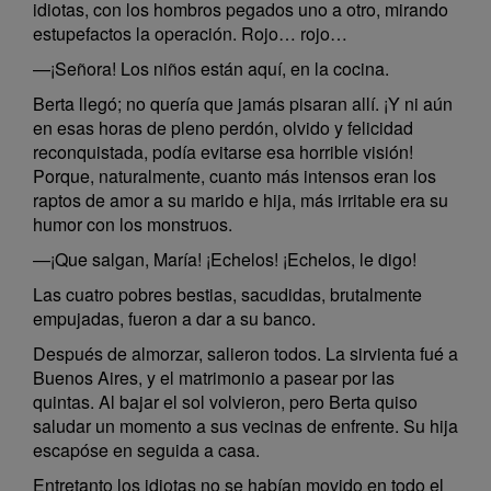
idiotas, con los hombros pegados uno a otro, mirando
estupefactos la operación. Rojo… rojo…
—¡Señora! Los niños están aquí, en la cocina.
Berta llegó; no quería que jamás pisaran allí. ¡Y ni aún
en esas horas de pleno perdón, olvido y felicidad
reconquistada, podía evitarse esa horrible visión!
Porque, naturalmente, cuanto más intensos eran los
raptos de amor a su marido e hija, más irritable era su
humor con los monstruos.
—¡Que salgan, María! ¡Echelos! ¡Echelos, le digo!
Las cuatro pobres bestias, sacudidas, brutalmente
empujadas, fueron a dar a su banco.
Después de almorzar, salieron todos. La sirvienta fué a
Buenos Aires, y el matrimonio a pasear por las
quintas. Al bajar el sol volvieron, pero Berta quiso
saludar un momento a sus vecinas de enfrente. Su hija
escapóse en seguida a casa.
Entretanto los idiotas no se habían movido en todo el