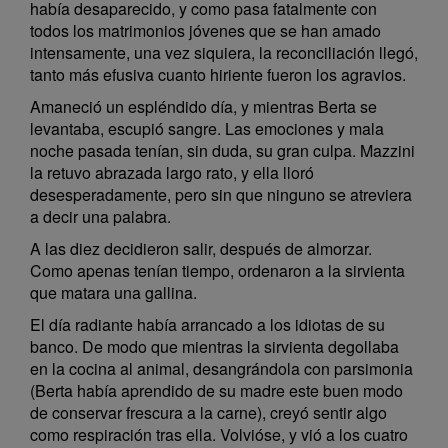
había desaparecido, y como pasa fatalmente con
todos los matrimonios jóvenes que se han amado
intensamente, una vez siquiera, la reconciliación llegó,
tanto más efusiva cuanto hiriente fueron los agravios.
Amaneció un espléndido día, y mientras Berta se
levantaba, escupió sangre. Las emociones y mala
noche pasada tenían, sin duda, su gran culpa. Mazzini
la retuvo abrazada largo rato, y ella lloró
desesperadamente, pero sin que ninguno se atreviera
a decir una palabra.
A las diez decidieron salir, después de almorzar.
Como apenas tenían tiempo, ordenaron a la sirvienta
que matara una gallina.
El día radiante había arrancado a los idiotas de su
banco. De modo que mientras la sirvienta degollaba
en la cocina al animal, desangrándola con parsimonia
(Berta había aprendido de su madre este buen modo
de conservar frescura a la carne), creyó sentir algo
como respiración tras ella. Volvióse, y vió a los cuatro