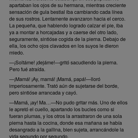
apartaban los ojos de su hermana, mientras creciente
sensación de gula bestial iba cambiando cada línea
de sus rostros. Lentamente avanzaron hacia el cerco.
La pequeña, que habiendo logrado calzar el pie, iba
ya a montar a horcajadas y a caerse del otro lado,
seguramente, sintióse cogida de la pierna. Debajo de
ella, los ocho ojos clavados en los suyos le dieron
miedo.
—¡Soltáme! ¡dejáme!—gritó sacudiendo la pierna.
Pero fué atraída.
—¡Mamá! ¡Ay, mamá! ¡Mamá, papá!—lloró
imperiosamente. Trató aún de sujetarse del borde,
pero sintióse arrancada y cayó.
—Mamá, ¡ay! Ma…—No pudo gritar más. Uno de ellos
le apretó el cuello, apartando los bucles como si
fueran plumas, y los otros la arrastraron de una sola
pierna hasta la cocina, donde esa mañana se había
desangrado a la gallina, bien sujeta, arrancándole la
vida segundo por segundo.