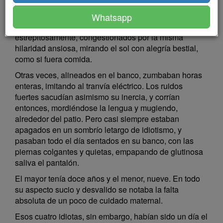
declinar los idiotas tenían fiesta. La luz
enceguecedora llamaba su atención al principio, poco
Whatsapp
a poco sus ojos se animaban, se reían al fin
estrepitosamente, congestionados por la misma
hilaridad ansiosa, mirando el sol con alegría bestial,
como si fuera comida.
Otras veces, alineados en el banco, zumbaban horas
enteras, imitando al tranvía eléctrico. Los ruidos
fuertes sacudían asimismo su inercia, y corrían
entonces, mordiéndose la lengua y mugiendo,
alrededor del patio. Pero casi siempre estaban
apagados en un sombrío letargo de idiotismo, y
pasaban todo el día sentados en su banco, con las
piernas colgantes y quietas, empapando de glutinosa
saliva el pantalón.
El mayor tenía doce años y el menor, nueve. En todo
su aspecto sucio y desvalido se notaba la falta
absoluta de un poco de cuidado maternal.
Esos cuatro idiotas, sin embargo, habían sido un día el