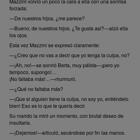
Mazzini volvió un poco la cara a ella con una sonrisa
forzada:
—De nuestros hijos, ¿me parece?
—Bueno; de nuestros hijos. ¿Te gusta así?—alzó ella
los ojos.
Esta vez Mazzini se expresó claramente:
—¿Creo que no vas a decir que yo tenga la culpa, no?
—¡Ah, no!—se sonrió Berta, muy pálida—¡pero yo
tampoco, supongo!…
¡No faltaba más!…—murmuró.
—¿Qué no faltaba más?
—¡Que si alguien tiene la culpa, no soy yo, entiéndelo
bien! Eso es lo que te quería decir.
Su marido la miró un momento, con brutal deseo de
insultarla.
—¡Dejemos!—articuló, secándose por fin las manos.