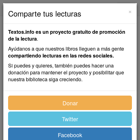
textos.info
Navega
×
Comparte tus lecturas
La Gallina Degollada
Textos.info es un proyecto gratuito de promoción
de la lectura
.
Horacio Quiroga
Ayúdanos a que nuestros libros lleguen a más gente
compartiendo lecturas en las redes sociales.
Cuento
Si puedes y quieres, también puedes hacer una
donación para mantener el proyecto y posibilitar que
nuestra biblioteca siga creciendo.
Todo el día, sentados en el patio en un banco, estaban
los cuatro hijos idiotas del matrimonio Mazzini-Ferraz.
Tenían la lengua entre los labios, los ojos estúpidos, y
Donar
volvían la cabeza con la boca abierta.
El patio era de tierra, cerrado al oeste por un cerco de
Twitter
ladrillos. El banco quedaba paralelo a él, a cinco
metros, y allí se mantenían inmóviles, fijos los ojos en
Facebook
los ladrillos. Como el sol se ocultaba tras el cerco, al