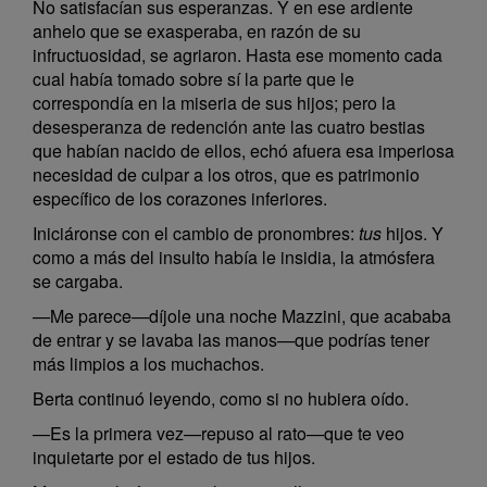
No satisfacían sus esperanzas. Y en ese ardiente
anhelo que se exasperaba, en razón de su
infructuosidad, se agriaron. Hasta ese momento cada
cual había tomado sobre sí la parte que le
correspondía en la miseria de sus hijos; pero la
desesperanza de redención ante las cuatro bestias
que habían nacido de ellos, echó afuera esa imperiosa
necesidad de culpar a los otros, que es patrimonio
específico de los corazones inferiores.
Iniciáronse con el cambio de pronombres:
tus
hijos. Y
como a más del insulto había le insidia, la atmósfera
se cargaba.
—Me parece—díjole una noche Mazzini, que acababa
de entrar y se lavaba las manos—que podrías tener
más limpios a los muchachos.
Berta continuó leyendo, como si no hubiera oído.
—Es la primera vez—repuso al rato—que te veo
inquietarte por el estado de tus hijos.