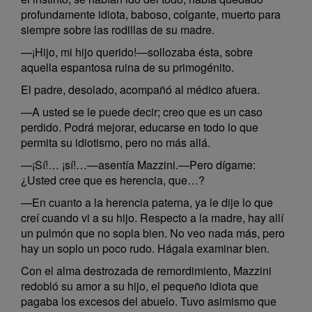
profundamente idiota, baboso, colgante, muerto para
siempre sobre las rodillas de su madre.
—¡Hijo, mi hijo querido!—sollozaba ésta, sobre
aquella espantosa ruina de su primogénito.
El padre, desolado, acompañó al médico afuera.
—A usted se le puede decir; creo que es un caso
perdido. Podrá mejorar, educarse en todo lo que
permita su idiotismo, pero no más allá.
—¡Sí!… ¡sí!…—asentía Mazzini.—Pero dígame:
¿Usted cree que es herencia, que…?
—En cuanto a la herencia paterna, ya le dije lo que
creí cuando vi a su hijo. Respecto a la madre, hay allí
un pulmón que no sopla bien. No veo nada más, pero
hay un soplo un poco rudo. Hágala examinar bien.
Con el alma destrozada de remordimiento, Mazzini
redobló su amor a su hijo, el pequeño idiota que
pagaba los excesos del abuelo. Tuvo asimismo que