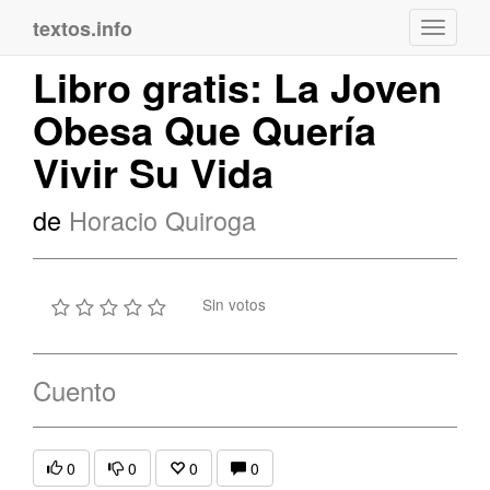
textos.info
Navega
Libro gratis: La Joven
Obesa Que Quería
Vivir Su Vida
de
Horacio Quiroga
Sin votos
Cuento
0
0
0
0