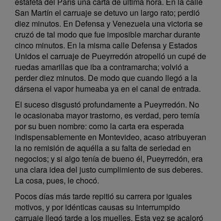
estafeta del París una carta de última hora. En la calle
San Martín el carruaje se detuvo un largo rato; perdió
diez minutos. En Defensa y Venezuela una victoria se
cruzó de tal modo que fue imposible marchar durante
cinco minutos. En la misma calle Defensa y Estados
Unidos el carruaje de Pueyrredón atropelló un cupé de
ruedas amarillas que iba a contramarcha; volvió a
perder diez minutos. De modo que cuando llegó a la
dársena el vapor humeaba ya en el canal de entrada.
El suceso disgustó profundamente a Pueyrredón. No
le ocasionaba mayor trastorno, es verdad, pero temía
por su buen nombre: como la carta era esperada
indispensablemente en Montevideo, acaso atribuyeran
la no remisión de aquélla a su falta de seriedad en
negocios; y si algo tenía de bueno él, Pueyrredón, era
una clara idea del justo cumplimiento de sus deberes.
La cosa, pues, le chocó.
Pocos días más tarde repitió su carrera por iguales
motivos, y por idénticas causas su interrumpido
carruaje llegó tarde a los muelles. Esta vez se acaloró