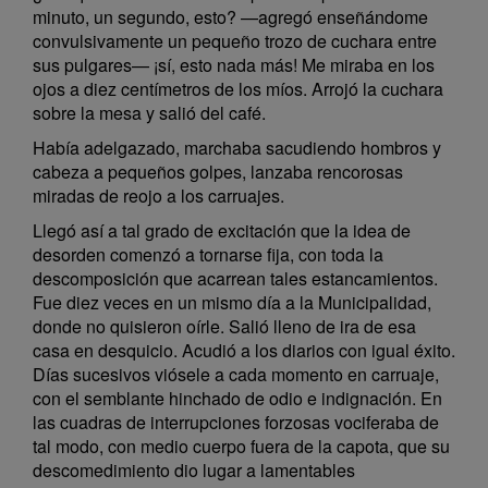
minuto, un segundo, esto? —agregó enseñándome
convulsivamente un pequeño trozo de cuchara entre
sus pulgares— ¡sí, esto nada más! Me miraba en los
ojos a diez centímetros de los míos. Arrojó la cuchara
sobre la mesa y salió del café.
Había adelgazado, marchaba sacudiendo hombros y
cabeza a pequeños golpes, lanzaba rencorosas
miradas de reojo a los carruajes.
Llegó así a tal grado de excitación que la idea de
desorden comenzó a tornarse fija, con toda la
descomposición que acarrean tales estancamientos.
Fue diez veces en un mismo día a la Municipalidad,
donde no quisieron oírle. Salió lleno de ira de esa
casa en desquicio. Acudió a los diarios con igual éxito.
Días sucesivos viósele a cada momento en carruaje,
con el semblante hinchado de odio e indignación. En
las cuadras de interrupciones forzosas vociferaba de
tal modo, con medio cuerpo fuera de la capota, que su
descomedimiento dio lugar a lamentables