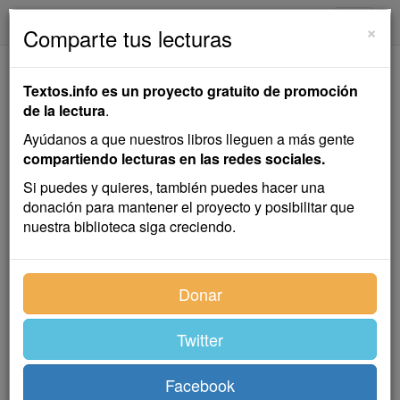
textos.info
Navega
×
Comparte tus lecturas
La Justa Proporción
Textos.info es un proyecto gratuito de promoción
de las Cosas
de la lectura
.
Ayúdanos a que nuestros libros lleguen a más gente
Horacio Quiroga
compartiendo lecturas en las redes sociales.
Si puedes y quieres, también puedes hacer una
donación para mantener el proyecto y posibilitar que
Cuento
nuestra biblioteca siga creciendo.
Hasta el año pasado un individuo de levita y sombrero
Donar
de copa se estacionaba todas las tardes en la esquina
Artes y juncal, dando en la manía de disponer el orden
de los carruajes para evitar interrupciones. Los jueves
Twitter
y domingos de tarde tenía gran tarea porque
desempeñaba a conciencia su solícito cometido.
Facebook
Ponía toda su alma en tan ingrata función; cansado,