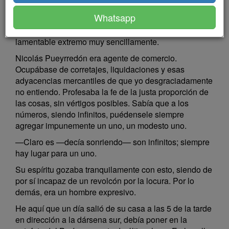
sudoroso, hecho una lástima de desasosiego, tenía la
Whatsapp
conciencia fresca y fuerte por el exacto deber
cumplido. El individuo era loco, y dio en tan
lamentable extremo muy sencillamente.
Nicolás Pueyrredón era agente de comercio.
Ocupábase de corretajes, liquidaciones y esas
adyacencias mercantiles de que yo desgraciadamente
no entiendo. Profesaba la fe de la justa proporción de
las cosas, sin vértigos posibles. Sabía que a los
números, siendo infinitos, puédensele siempre
agregar impunemente un uno, un modesto uno.
—Claro es —decía sonriendo— son infinitos; siempre
hay lugar para un uno.
Su espíritu gozaba tranquilamente con esto, siendo de
por sí incapaz de un revolcón por la locura. Por lo
demás, era un hombre expresivo.
He aquí que un día salió de su casa a las 5 de la tarde
en dirección a la dársena sur, debía poner en la