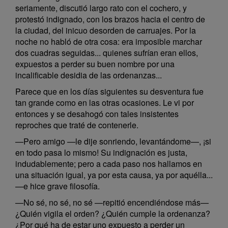
seriamente, discutió largo rato con el cochero, y
protestó indignado, con los brazos hacia el centro de
la ciudad, del inicuo desorden de carruajes. Por la
noche no habló de otra cosa: era imposible marchar
dos cuadras seguidas... quienes sufrían eran ellos,
expuestos a perder su buen nombre por una
incalificable desidia de las ordenanzas...
Parece que en los días siguientes su desventura fue
tan grande como en las otras ocasiones. Le vi por
entonces y se desahogó con tales insistentes
reproches que traté de contenerle.
—Pero amigo —le dije sonriendo, levantándome—, ¡si
en todo pasa lo mismo! Su indignación es justa,
indudablemente; pero a cada paso nos hallamos en
una situación igual, ya por esta causa, ya por aquélla...
—e hice grave filosofía.
—No sé, no sé, no sé —repitió encendiéndose más—
¿Quién vigila el orden? ¿Quién cumple la ordenanza?
¿Por qué ha de estar uno expuesto a perder un