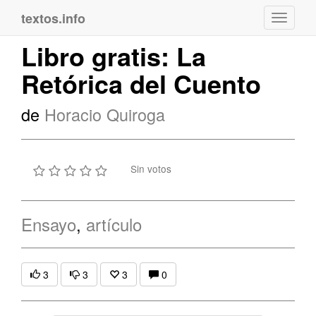
textos.info
Navega
Libro gratis: La
Retórica del Cuento
de
Horacio Quiroga
Sin votos
Ensayo
,
artículo
3
3
3
0