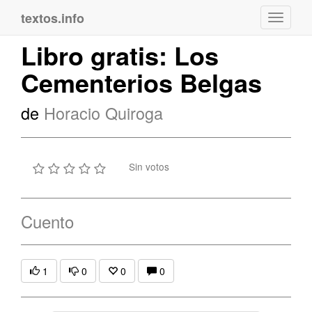
textos.info
Navega
Libro gratis: Los
Cementerios Belgas
de
Horacio Quiroga
Sin votos
Cuento
1
0
0
0