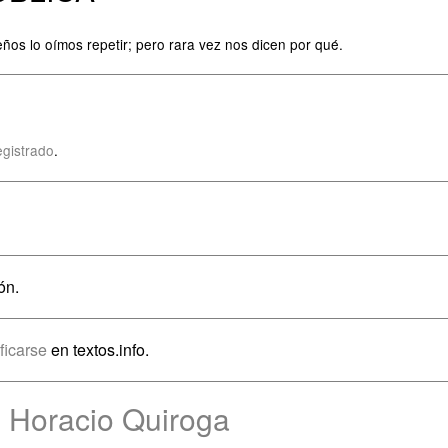
ños lo oímos repetir; pero rara vez nos dicen por qué.
egistrado
.
ón.
ificarse
en textos.info.
 Horacio Quiroga