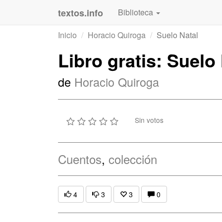
textos.info
Biblioteca
Inicio
Horacio Quiroga
Suelo Natal
Libro gratis: Suelo
de
Horacio Quiroga
Sin votos
Cuentos
,
colección
4
3
3
0